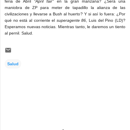
feria de Abril
"April fair"
en la gran manzana? ¿Será una
maniobra de ZP para meter de tapadillo la alianza de las
civilizaciones y llevarse a Bush al huerto? Y si así lo fuera: ¿Por
qué no está al corriente el
superagente 86
, Luis del Pino (LD)?
Esperamos nuevas noticias. Mientras tanto, le daremos un tiento
al pernil. Salud.
Salud
C
o
m
e
n
t
a