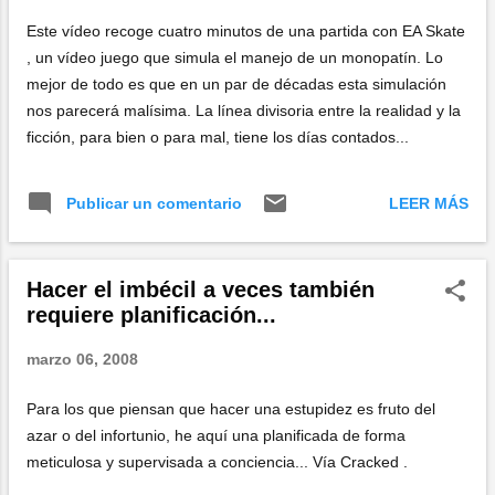
que se han venido desarrollando modelos matemáticos desde
Este vídeo recoge cuatro minutos de una partida con EA Skate
hace 15 años para demostrar esta perogrullada .
, un vídeo juego que simula el manejo de un monopatín. Lo
mejor de todo es que en un par de décadas esta simulación
nos parecerá malísima. La línea divisoria entre la realidad y la
ficción, para bien o para mal, tiene los días contados...
LEER MÁS
Publicar un comentario
Hacer el imbécil a veces también
requiere planificación...
marzo 06, 2008
Para los que piensan que hacer una estupidez es fruto del
azar o del infortunio, he aquí una planificada de forma
meticulosa y supervisada a conciencia... Vía Cracked .