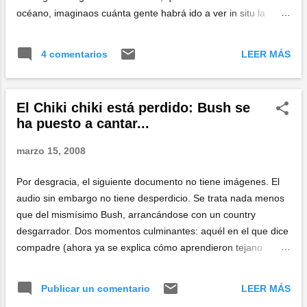
océano, imaginaos cuánta gente habrá ido a ver in situ la
tienda de este buen hombre...
LEER MÁS
4 comentarios
El Chiki chiki está perdido: Bush se
ha puesto a cantar...
marzo 15, 2008
Por desgracia, el siguiente documento no tiene imágenes. El
audio sin embargo no tiene desperdicio. Se trata nada menos
que del mismísimo Bush, arrancándose con un country
desgarrador. Dos momentos culminantes: aquél en el que dice
compadre (ahora ya se explica cómo aprendieron tejano
algunos... ), y la estrofa final, en la que Bush se desata
entonando como el mismísimo Willie Nelson . Y entretanto, el
LEER MÁS
Publicar un comentario
mundo en sus manos. Inenarrable.