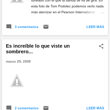
tuneado con el que la banda se va de gira. En
esta foto de Tom Podolec podemos verlo nada
más aterrizar en el Pearson International
Airport, de Toronto. Estoy seguro de que a
Pepino y a Kurt les va a encantar el juguetito...
LEER MÁS
3 comentarios
Más información y fotos en Blogto.com , y en
la cuenta flickr del fotógrafo...
Es increíble lo que viste un
sombrero...
marzo 29, 2008
LEER MÁS
2 comentarios