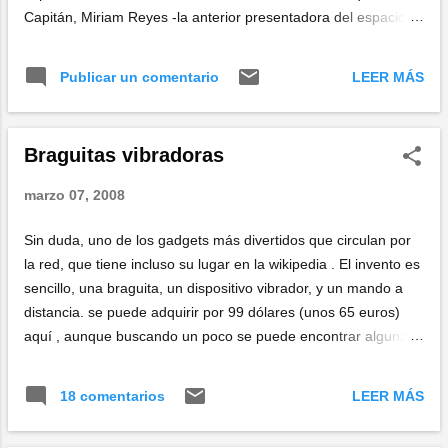
Capitán, Miriam Reyes -la anterior presentadora del espacio- y
Luis Figuerola-Ferretti , repasan la actualidad del día en
apenas ocho minutos: una forma estupenda de mantenerse
LEER MÁS
Publicar un comentario
informado con una sonrisa. Javier Capitán nos cuenta en su
blog cómo surgió la idea del proyecto .
Braguitas vibradoras
marzo 07, 2008
Sin duda, uno de los gadgets más divertidos que circulan por
la red, que tiene incluso su lugar en la wikipedia . El invento es
sencillo, una braguita, un dispositivo vibrador, y un mando a
distancia. se puede adquirir por 99 dólares (unos 65 euros)
aquí , aunque buscando un poco se puede encontrar alguna
oferta mejor. Un regalo ideal para despedidas de soltera,
cumpleaños de amigas, o para darle una sorpresa a tu pareja.
LEER MÁS
18 comentarios
Promete sensaciones únicas, aunque a juzgar por la reacción
de esta chica, cuyos amigos han decidido sorprenderla