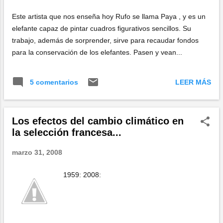
d
Este artista que nos enseña hoy Rufo se llama Paya , y es un
a
elefante capaz de pintar cuadros figurativos sencillos. Su
s
trabajo, además de sorprender, sirve para recaudar fondos
para la conservación de los elefantes. Pasen y vean...
LEER MÁS
5 comentarios
Los efectos del cambio climático en
la selección francesa...
marzo 31, 2008
1959: 2008: