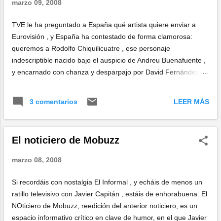
marzo 09, 2008
TVE le ha preguntado a España qué artista quiere enviar a
Eurovisión , y España ha contestado de forma clamorosa:
queremos a Rodolfo Chiquilicuatre , ese personaje
indescriptible nacido bajo el auspicio de Andreu Buenafuente ,
y encarnado con chanza y desparpajo por David Fernández
Ortiz , un actor formado en La Cubana -una de las mayores
factorías de cómicos de este país- con una trayectoria
LEER MÁS
3 comentarios
incontestable , y que sin duda era uno de los artistas con
mayúsculas presentes en la final, por más que Uribarri o a
Raffaela Carrà se empeñaran en sembrar de dudas su éxito
El noticiero de Mobuzz
inesperado. Me parece una elección acertada. Entre otras, por
las siguientes razones: Porque pensar en enviar una canción
marzo 08, 2008
ganadora a un concurso decantado por intereses políticos y
por filias y fobias regionales, es un puro disparate. Eurovisión
Si recordáis con nostalgia El Informal , y echáis de menos un
lo gana el país que toca. Punto. Y puestos a perder, mejor
ratillo televisivo con Javier Capitán , estáis de enhorabuena. El
perder y divertirse. Porque estamos hartos de una industria
NOticiero de Mobuzz, reedición del anterior noticiero, es un
musical rancia, y caprichosa, que hasta hoy ha decidido qu...
espacio informativo crítico en clave de humor, en el que Javier