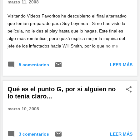
marzo 11, 2008
Visitando Videos Favoritos he descubierto el final alternativo
que tenían preparado para Soy Leyenda . Si no has visto la
película, no le des al play hasta que lo hagas. Este final es
algo más romántico, pero quizá explica mejor la inquina del
jefe de los infectados hacia Will Smith, por lo que no me
extrañaría que éste fuera en realidad el primero previsto en el
guión. Los dos tienen su aquél, la verdad... Y a ti: ¿cuál te
LEER MÁS
5 comentarios
gusta más?
Qué es el punto G, por si alguien no
lo tenía claro...
marzo 10, 2008
LEER MÁS
3 comentarios