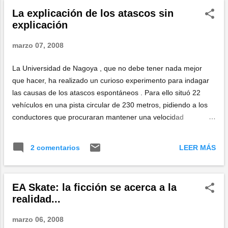
dándole a probar la prenda y quedándose con el mando, tal
La explicación de los atascos sin
vez es necesario un tiempo de adaptación. Vean, vean...
explicación
marzo 07, 2008
La Universidad de Nagoya , que no debe tener nada mejor
que hacer, ha realizado un curioso experimento para indagar
las causas de los atascos espontáneos . Para ello situó 22
vehículos en una pista circular de 230 metros, pidiendo a los
conductores que procuraran mantener una velocidad
constante de 30 kilómetros por hora, comprobando que la
fluctuación en la distancia entre los vehículos hace variar la
LEER MÁS
2 comentarios
velocidad hasta que algún conductor se ve obligado a frenar y
desencadena el atasco, que se propaga hacia atrás. El
disparador, según los investigadores , se debe a las
EA Skate: la ficción se acerca a la
diferencias individuales en el comportamiento de los seres
realidad...
humanos, bien por un error, bien como consecuencia de las
diferentes reacciones en algún lugar del círculo en el que la
marzo 06, 2008
capacidad de tráfico es ligeramente menor. Lo acojonante es