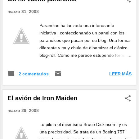
marzo 31, 2008
Paranoias ha lanzado una interesante
iniciativa , confeccionando un panel con los
paranoicos que pasan por su blog. Una forma
diferente y muy chula de dinamizar el clásico
blog-roll. Cómo me parece estupendo formar
parte de una tropa tan pirad maja y simpática,
aquí va mi banner... Si tú también te sientes
LEER MÁS
2 comentarios
un poco paranoico, ya sabes dónde
apuntarte...
El avión de Iron Maiden
marzo 29, 2008
Lo pilota el mismísmo Bruce Dickinson , y es
una preciosidad. Se trata de un Boeing 757