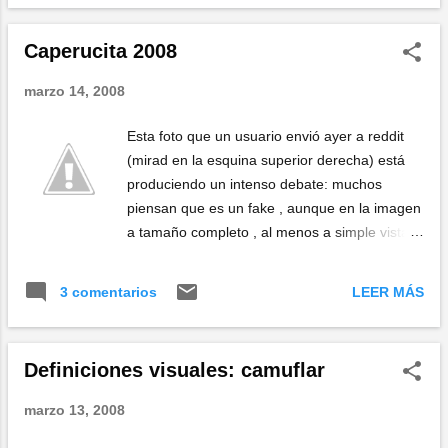
Caperucita 2008
marzo 14, 2008
Esta foto que un usuario envió ayer a reddit
(mirad en la esquina superior derecha) está
produciendo un intenso debate: muchos
piensan que es un fake , aunque en la imagen
a tamaño completo , al menos a simple vista,
no se aprecian signos de retoques. Si nos
creemos la historia, la foto se tomó durante un
LEER MÁS
3 comentarios
paseo en Canadá . Sin embargo nadie se
percató de la presencia del animal hasta que
regresaron a casa y descargaron las fotos.
Definiciones visuales: camuflar
Suponen que el lobo feroz se asustó con el
flash, y eso le hizo huir. Fake o no, el bicho
marzo 13, 2008
impresiona...