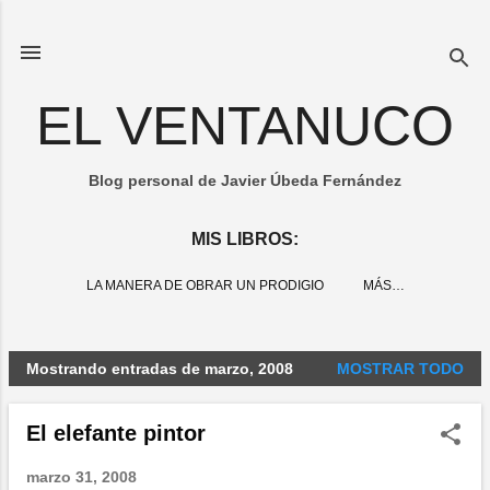
Ir al contenido principal
EL VENTANUCO
Blog personal de Javier Úbeda Fernández
MIS LIBROS:
LA MANERA DE OBRAR UN PRODIGIO
MÁS…
Mostrando entradas de marzo, 2008
MOSTRAR TODO
E
n
El elefante pintor
t
r
marzo 31, 2008
a