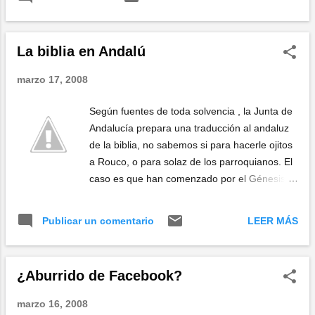
La biblia en Andalú
marzo 17, 2008
Según fuentes de toda solvencia , la Junta de
Andalucía prepara una traducción al andaluz
de la biblia, no sabemos si para hacerle ojitos
a Rouco, o para solaz de los parroquianos. El
caso es que han comenzado por el Génesis:
Ar prinsipio to era oscuriá, y Dio, Nuestro
Señó, creó la lú. Asín le queó to enfocao, pero
LEER MÁS
Publicar un comentario
no había casi de ná, y era aburrío. Entonse,
Dió se rascó la cabesa, y se dijo: ”¡Joé qué
muermo! Ví a creá argo má grasioso”. Y hiso
¿Aburrido de Facebook?
las planta vegetale, y los yerbajo. Pero
entoavía era soso er mundo, y Dió se jartaba
marzo 16, 2008
de eshar siesta. Porque Dio aún saburría.