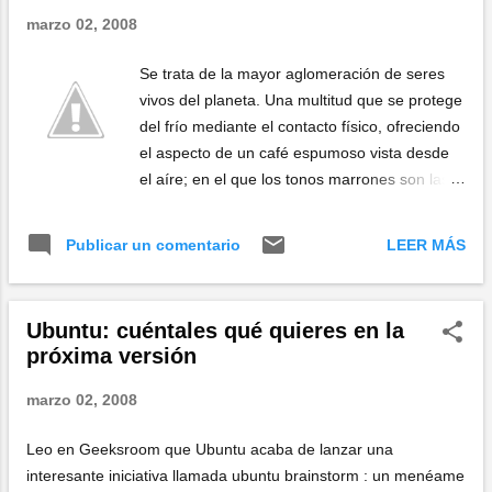
marzo 02, 2008
Se trata de la mayor aglomeración de seres
vivos del planeta. Una multitud que se protege
del frío mediante el contacto físico, ofreciendo
el aspecto de un café espumoso vista desde
el aíre; en el que los tonos marrones son las
crías -que todavía no pueden regular su
temperatura corporal en sus primeras tres
LEER MÁS
Publicar un comentario
semanas- y los tonos grises los adultos
protectores. La foto fue tomada a dos mil pies
sobre la costa de Georgia del Sur, un territorio
Ubuntu: cuéntales qué quieres en la
británico cerca de las Islas Malvinas. Ésta es
próxima versión
la historia , y éste el protagonista .
marzo 02, 2008
Leo en Geeksroom que Ubuntu acaba de lanzar una
interesante iniciativa llamada ubuntu brainstorm : un menéame