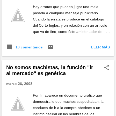
Hay erratas que pueden jugar una mala
pasada a cualquier mensaje publicitario.
Cuando la errata se produce en el catálogo
del Corte Inglés, y en relación con un artículo
que va de fino, como éste ambientador de
armarios camuflado en forma de delicado
sujetador, la cosa tiene cojones . A menos que
LEER MÁS
10 comentarios
se trate de verdad de un artilugio para
perfumar los cascabeles. ¿Un cambio de
política en el Corte Inglés? Visto en el doble
No somos machistas, la función "ir
cojón, digo.. en el Pito Doble .
al mercado" es genética
marzo 26, 2008
Por fin aparece un documento gráfico que
demuestra lo que muchos sospechaban: la
conducta de ir a la compra obedece a un
instinto natural en las hembras de los