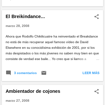
El Breikindance...
marzo 28, 2008
Ahora que Rodolfo Chikilicuatre ha reinventado el Breakdance
no está de más recuperar aquel famoso vídeo de David
Elsewhere en su conocidísima exhibición de 2001, por si los
más despistados o los más jóvenes no saben muy bien en que
consiste de verdad ese baile... Yo creo que si liamos a
Elsewhere para que se una al coro de Chikiliquatre igual
conseguimos algún puntillo más... ¿verdad?
LEER MÁS
3 comentarios
Ambientador de cojones
marzo 27, 2008