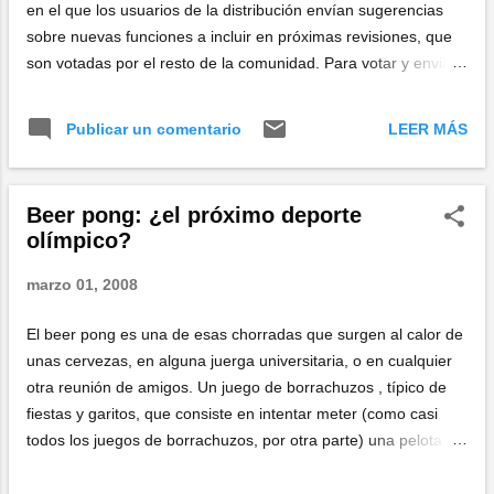
en el que los usuarios de la distribución envían sugerencias
sobre nuevas funciones a incluir en próximas revisiones, que
son votadas por el resto de la comunidad. Para votar y enviar
iniciativas es necesario inscribirse. Si estás comenzando con
Ubuntu y echas de menos alguna función, o has tenido
LEER MÁS
Publicar un comentario
problemas con algo en particular, cuéntaselo a Ubuntu...
Beer pong: ¿el próximo deporte
olímpico?
marzo 01, 2008
El beer pong es una de esas chorradas que surgen al calor de
unas cervezas, en alguna juerga universitaria, o en cualquier
otra reunión de amigos. Un juego de borrachuzos , típico de
fiestas y garitos, que consiste en intentar meter (como casi
todos los juegos de borrachuzos, por otra parte) una pelota de
ping-pong en un vaso de cerveza que se sitúa al otro lado de
la mesa o la barra. No hay reglas oficiales, aunque en la