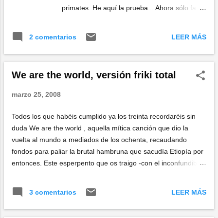
primates. He aquí la prueba... Ahora sólo falta
que se logre fotografiar el resto de los
comportamientos innatos, tales como sostener
LEER MÁS
2 comentarios
conversaciones telefónicas de 30 minutos, o
acicalarse durante una hora antes de salir. Al
parecer, los fotógrafos del National
We are the world, versión friki total
Geographic están en ello... Visto en NazJam.
marzo 25, 2008
Todos los que habéis cumplido ya los treinta recordaréis sin
duda We are the world , aquella mítica canción que dio la
vuelta al mundo a mediados de los ochenta, recaudando
fondos para paliar la brutal hambruna que sacudía Etiopía por
entonces. Este esperpento que os traigo -con el inconfundible
sello made in Japan - es una indescriptible versión Karaoke de
aquel tema. No perderse los ojitos de Lionel Richie y los
LEER MÁS
3 comentarios
mofletillos de Stevie Wonder (los originales aparecen a la vez
en un recuadro verde, en la esquina inferior izquierda)...