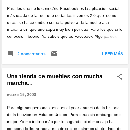
“¡Yastá!, pa no aburrime”, pensó, “haré lo
Para los que no lo conocéis, Facebook es la aplicación social
animale, pa que se meneen un poquiyo, y me
más usada de la red, uno de tantos inventos 2.0 que, como
den argo de chou espestacular”. Y hiso lo
otros, se ha extendido como la pólvora de la noche a la
bishos. Seguir leyendo el génesis andalú...
mañana sin que uno sepa muy bien por qué. Para los que sí lo
conocéis... bueno. Ya sabéis qué es Facebook. Algo parecido
a lo que fue un tamagotchi a finales de los noventa: todo el
mundo quería tener uno, pero nadie sabía muy bien para qué
LEER MÁS
2 comentarios
servía. Yo me prodigo poco en Facebook. Cuando no tienes
mucho tiempo para prestarle a la aplicación, acabas
añadiendo algunos contactos que ya tenías antes de usar
Una tienda de muebles con mucha
Facebook y limitándote a abrir algunas de las cosas que te
marcha...
envían. ¿Y cuando tienes mucho tiempo? Cuando tienes
mucho tiempo, la lista de contactos crece y crece, y con ella el
marzo 15, 2008
número de invitaciones, test, grafitis, y demás aplicaciones que
te envían; hasta un punto que llega a desbordar por completo
Para algunas personas, éste es el peor anuncio de la historia
al usuario. Tanto, que muchos comienzan a estar hasta los
de la televión en Estados Unidos. Para otras sin embargo es el
cojo... aburridos de Facebook. Los que sabéis de qué e...
mejor. Yo me inclino más por lo segundo: si el mensaje ha
conseguido llegar hasta nosotros, que estamos al otro lado del