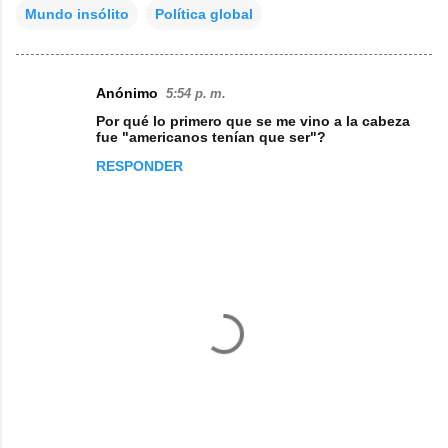
Mundo insólito
Política global
Anónimo
5:54 p. m.
C
Por qué lo primero que se me vino a la cabeza
o
fue "americanos tenían que ser"?
m
RESPONDER
e
n
t
a
r
i
o
s