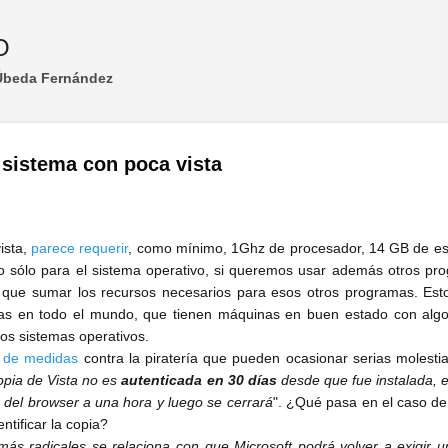
Ir al contenido principal
O
 Úbeda Fernández
 sistema con poca vista
ista,
parece requerir
, como mínimo, 1Ghz de procesador, 14 GB de esp
sólo para el sistema operativo, si queremos usar además otros pro
a que sumar los recursos necesarios para esos otros programas. Esto
nas en todo el mundo, que tienen máquinas en buen estado con alg
ros sistemas operativos.
e de medidas
contra la piratería que pueden ocasionar serias molestia
opia de Vista no es
autenticada en 30 días
desde que fue instalada, 
so del browser a una hora y luego se cerrará
". ¿Qué pasa en el caso de
ntificar la copia?
ás radicales se relaciona con que Microsoft podrá volver a exigir u