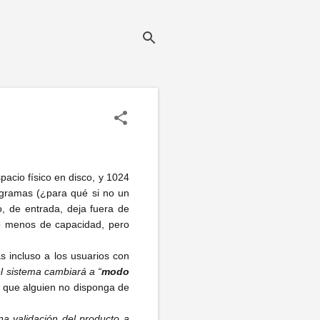
acio físico en disco, y 1024
gramas (¿para qué si no un
, de entrada, deja fuera de
o menos de capacidad, pero
s incluso a los usuarios con
el sistema cambiará a “
modo
 que alguien no disponga de
na validación del producto a