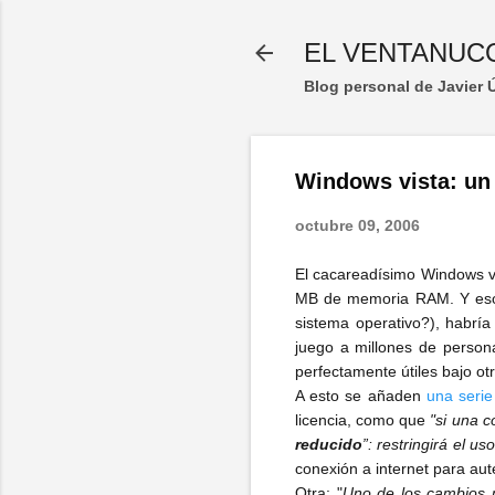
EL VENTANUC
Blog personal de Javier
Windows vista: un
octubre 09, 2006
El cacareadísimo Windows v
MB de memoria RAM. Y eso 
sistema operativo?), habrí
juego a millones de perso
perfectamente útiles bajo ot
A esto se añaden
una seri
licencia, como que
"si una c
reducido
”: restringirá el u
conexión a internet para aute
Otra: "
Uno de los cambios m