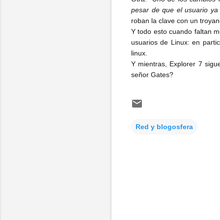
pesar de que el usuario ya
roban la clave con un troyan
Y todo esto cuando faltan
usuarios de Linux: en part
linux.
Y mientras, Explorer 7 sigu
señor Gates?
Red y blogosfera
C
o
m
e
n