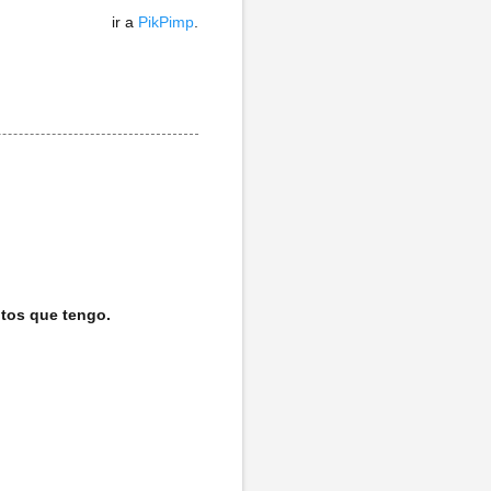
ir a
PikPimp
.
tos que tengo.