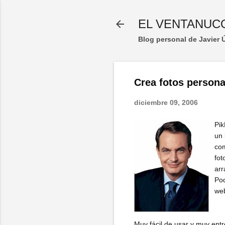
EL VENTANUC
Blog personal de Javier
Crea fotos person
diciembre 09, 2006
Pik
un 
com
fot
arr
Pod
web
Muy fácil de usar y muy ent