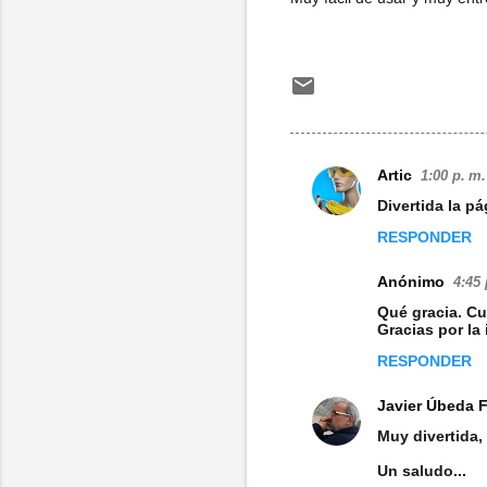
Artic
1:00 p. m.
C
Divertida la pá
o
RESPONDER
m
e
Anónimo
4:45 
n
Qué gracia. C
Gracias por la
t
RESPONDER
a
r
Javier Úbeda 
i
Muy divertida,
o
Un saludo...