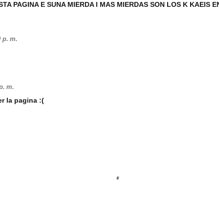
STA PAGINA E SUNA MIERDA I MAS MIERDAS SON LOS K KAEIS E
 p. m.
p. m.
r la pagina :(