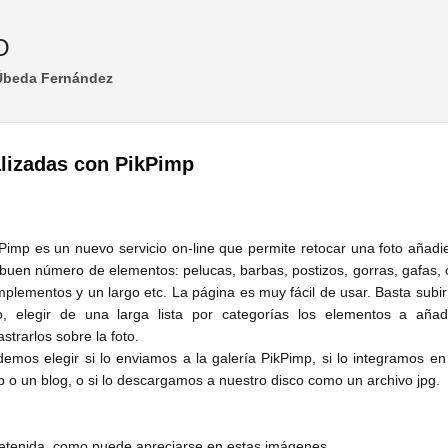
Ir al contenido principal
O
 Úbeda Fernández
alizadas con PikPimp
Pimp es un nuevo servicio on-line que permite retocar una foto añad
buen número de elementos: pelucas, barbas, postizos, gorras, gafas, 
plementos y un largo etc. La página es muy fácil de usar. Basta subi
o, elegir de una larga lista por categorías los elementos a añadi
astrarlos sobre la foto.
emos elegir si lo enviamos a la galería PikPimp, si lo integramos e
 o un blog, o si lo descargamos a nuestro disco como un archivo jpg.
retenida, como puede apreciarse en estas imágenes...