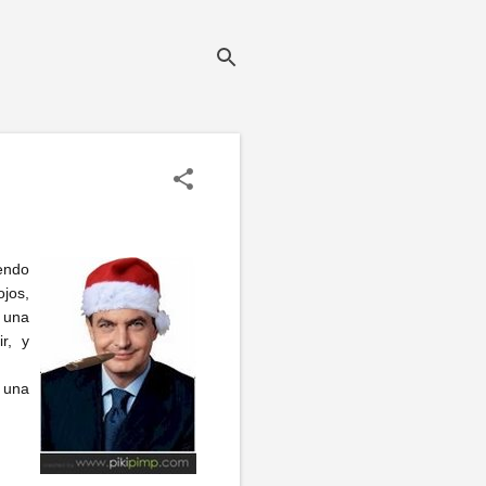
iendo
ojos,
r una
r, y
n una