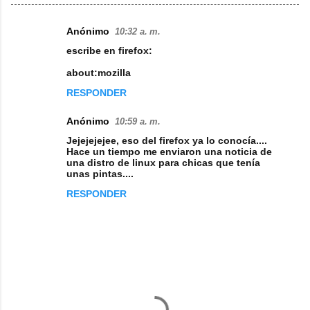
Anónimo
10:32 a. m.
C
escribe en firefox:
o
about:mozilla
m
RESPONDER
e
n
Anónimo
10:59 a. m.
t
Jejejejejee, eso del firefox ya lo conocía....
Hace un tiempo me enviaron una noticia de
a
una distro de linux para chicas que tenía
unas pintas....
r
i
RESPONDER
o
s