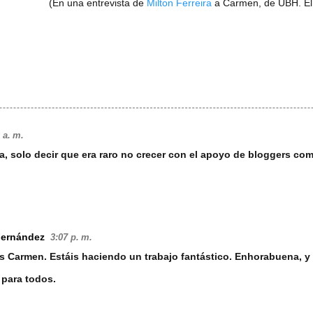
(En una entrevista de
Milton Ferreira
a Carmen, de UBH. El r
 a. m.
, solo decir que era raro no crecer con el apoyo de bloggers co
Fernández
3:07 p. m.
 Carmen. Estáis haciendo un trabajo fantástico. Enhorabuena, y 
 para todos.