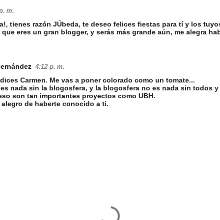
p. m.
, tienes razón JÚbeda, te deseo felices fiestas para tí y los tuyo
 que eres un gran blogger, y serás más grande aún, me alegra ha
Fernández
4:12 p. m.
dices Carmen. Me vas a poner colorado como un tomate...
es nada sin la blogosfera, y la blogosfera no es nada sin todos y
 eso son tan importantes proyectos como UBH.
alegro de haberte conocido a ti.