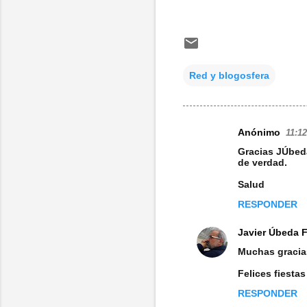
Red y blogosfera
Anónimo
11:12
C
Gracias JÚbeda
o
de verdad.
m
Salud
e
RESPONDER
n
Javier Úbeda 
t
Muchas gracias
a
Felices fiestas
r
i
RESPONDER