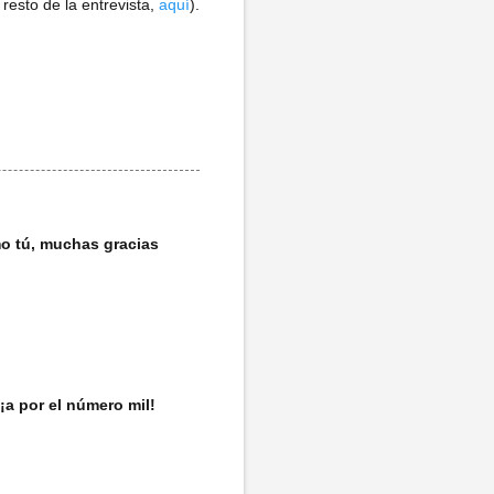
esto de la entrevista,
aquí
).
mo tú, muchas gracias
¡a por el número mil!