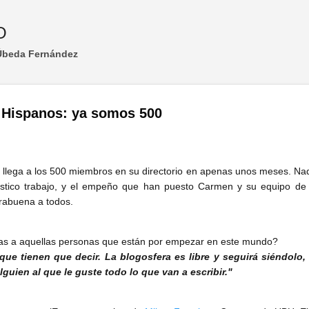
Ir al contenido principal
O
 Úbeda Fernández
 Hispanos: ya somos 500
llega a los 500 miembros en su directorio en apenas unos meses. Nada
tástico trabajo, y el empeño que han puesto Carmen y su equipo de
rabuena a todos.
as a aquellas personas que están por empezar en este mundo?
que tienen que decir. La blogosfera es libre y seguirá siéndol
lguien al que le guste todo lo que van a escribir."