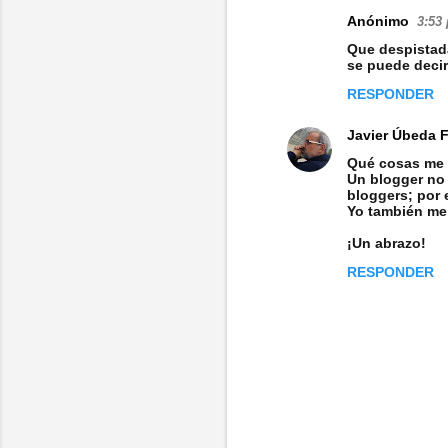
o
Anónimo
3:53 
s
Que despistada!
se puede decir
RESPONDER
Javier Úbeda 
Qué cosas me 
Un blogger no 
bloggers; por
Yo también me 
¡Un abrazo!
RESPONDER