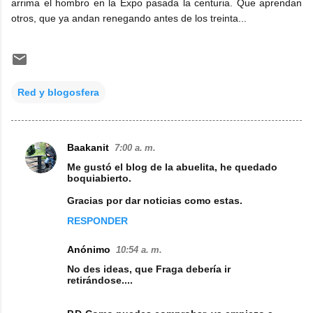
arrima el hombro en la Expo pasada la centuria. Que aprendan
otros, que ya andan renegando antes de los treinta...
Red y blogosfera
Baakanit
7:00 a. m.
C
Me gustó el blog de la abuelita, he quedado
o
boquiabierto.
m
Gracias por dar noticias como estas.
e
RESPONDER
n
Anónimo
10:54 a. m.
t
No des ideas, que Fraga debería ir
a
retirándose....
r
i