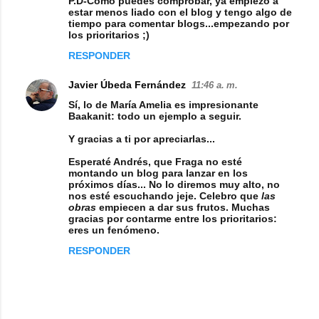
P.D-Como puedes comprobar, ya empiezo a
estar menos liado con el blog y tengo algo de
o
tiempo para comentar blogs...empezando por
los prioritarios ;)
s
RESPONDER
Javier Úbeda Fernández
11:46 a. m.
Sí, lo de María Amelia es impresionante
Baakanit: todo un ejemplo a seguir.
Y gracias a ti por apreciarlas...
Esperaté Andrés, que Fraga no esté
montando un blog para lanzar en los
próximos días... No lo diremos muy alto, no
nos esté escuchando jeje. Celebro que
las
obras
empiecen a dar sus frutos. Muchas
gracias por contarme entre los prioritarios:
eres un fenómeno.
RESPONDER