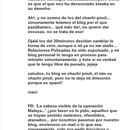
es que el que nos ha denunciado estaba en
su derecho.
Ah!, y no somos de los del chachi piruli...
sinceramente leíamos el blog por el que
pasábamos... qué más da!, no quiero dar
excusas, no se trata de eso!
Ojalá los del 20minutos decidan cambiar la
forma de voto, aunque a mí ya no me atañe...
Relaciones Pulicadas ha sido expulsado, y mi
blog personal lo tengo en proceso para
retirarlo voluntariamente, y éste si es verdad
que lo tengo libre de pecado, jejeje
saludos, tu blog es chachi piruli, el mio es
chachi piruli, pero no te dejo mi dirección
porque es spam!!
ciao!
PD: 'La cabeza visible de la operación
Malaya...' ¿por favor os lo pido, aquellos que
se hayan sentido molestos, ofendidos,
atacados... por nosotros pasense por nuestro
blog, envíennos un mail o lo que sea,
sinceramente, solo por pedir disculpas y