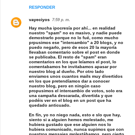
RESPONDER
vayeciyos
7:59 p. m.
Hay mucha ipocresía por ahí... en realidad
nuestro "spam" no es masivo, y nadie puede
demostrarlo porque no lo fué, como mucho
prpusimos ese "intercambio" a 20 blogs, y no
puedo negarlo, pero de esos 20 la mayoría
llevaban comentario sobre el post en donde
se publicaba. El resto de "spam" eran
comentarios en los que leíamos el post, lo
comentabamos he invitabamos apasar por
nuestro blog al dueño. Por otro lado
enviamos unos cuantos mails muy divertidos
en los que pretendíamos dar a conocer
nuestro blog, pero en ningún caso
propusimos el intercambio de votos, solo era
una campaña descarada, divertida y que
podéis ver en el blog en un post que ha
quedado anticuado.
En fín, yo no niego nada, esto e slo que hay,
siento si a alguien hemos molestado, me
hubiera gustado que ese alguien nos lo
hubiera comunicado, nunca supimos que con
nuestros mensajes molestábamos, pero cierto