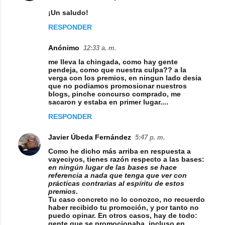
¡Un saludo!
RESPONDER
Anónimo
12:33 a. m.
me lleva la chingada, como hay gente
pendeja, como que nuestra culpa?? a la
verga con los premios, en ningun lado desia
que no podiamos promosionar nuestros
blogs, pinche concurso comprado, me
sacaron y estaba en primer lugar....
RESPONDER
Javier Úbeda Fernández
5:47 p. m.
Como he dicho más arriba en respuesta a
vayeciyos, tienes razón respecto a las bases:
en ningún lugar de las bases se hace
referencia a nada que tenga que ver con
prácticas contrarias al espíritu de estos
premios
.
Tu caso concreto no lo conozco, no recuerdo
haber recibido tu promoción, y por tanto no
puedo opinar. En otros casos, hay de todo:
gente que se promocionaba, incluso en