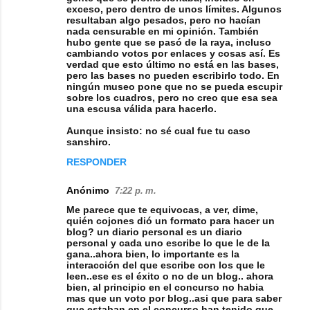
exceso, pero dentro de unos límites. Algunos
resultaban algo pesados, pero no hacían
nada censurable en mi opinión. También
hubo gente que se pasó de la raya, incluso
cambiando votos por enlaces y cosas así. Es
verdad que esto último no está en las bases,
pero las bases no pueden escribirlo todo. En
ningún museo pone que no se pueda escupir
sobre los cuadros, pero no creo que esa sea
una escusa válida para hacerlo.
Aunque insisto: no sé cual fue tu caso
sanshiro.
RESPONDER
Anónimo
7:22 p. m.
Me parece que te equivocas, a ver, dime,
quién cojones dió un formato para hacer un
blog? un diario personal es un diario
personal y cada uno escribe lo que le de la
gana..ahora bien, lo importante es la
interacción del que escribe con los que le
leen..ese es el éxito o no de un blog.. ahora
bien, al principio en el concurso no habia
mas que un voto por blog..asi que para saber
que estaban en el concurso han tenido que