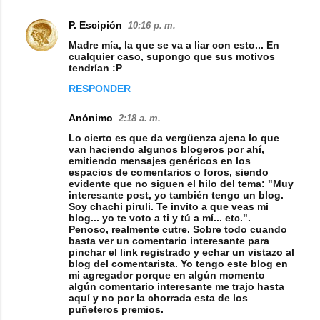
P. Escipión
10:16 p. m.
C
Madre mía, la que se va a liar con esto... En
o
cualquier caso, supongo que sus motivos
tendrían :P
m
RESPONDER
e
n
Anónimo
2:18 a. m.
t
Lo cierto es que da vergüenza ajena lo que
van haciendo algunos blogeros por ahí,
a
emitiendo mensajes genéricos en los
espacios de comentarios o foros, siendo
r
evidente que no siguen el hilo del tema: "Muy
i
interesante post, yo también tengo un blog.
Soy chachi piruli. Te invito a que veas mi
o
blog... yo te voto a ti y tú a mí... etc.".
Penoso, realmente cutre. Sobre todo cuando
s
basta ver un comentario interesante para
pinchar el link registrado y echar un vistazo al
blog del comentarista. Yo tengo este blog en
mi agregador porque en algún momento
algún comentario interesante me trajo hasta
aquí y no por la chorrada esta de los
puñeteros premios.