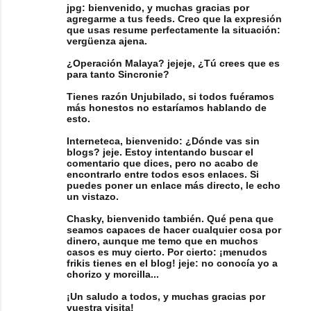
jpg: bienvenido, y muchas gracias por
agregarme a tus feeds. Creo que la expresión
que usas resume perfectamente la situación:
vergüenza ajena.
¿Operación Malaya? jejeje, ¿Tú crees que es
para tanto Sincronie?
Tienes razón Unjubilado, si todos fuéramos
más honestos no estaríamos hablando de
esto.
Interneteca, bienvenido: ¿Dónde vas sin
blogs? jeje. Estoy intentando buscar el
comentario que dices, pero no acabo de
encontrarlo entre todos esos enlaces. Si
puedes poner un enlace más directo, le echo
un vistazo.
Chasky, bienvenido también. Qué pena que
seamos capaces de hacer cualquier cosa por
dinero, aunque me temo que en muchos
casos es muy cierto. Por cierto: ¡menudos
frikis tienes en el blog! jeje: no conocía yo a
chorizo y morcilla...
¡Un saludo a todos, y muchas gracias por
vuestra visita!