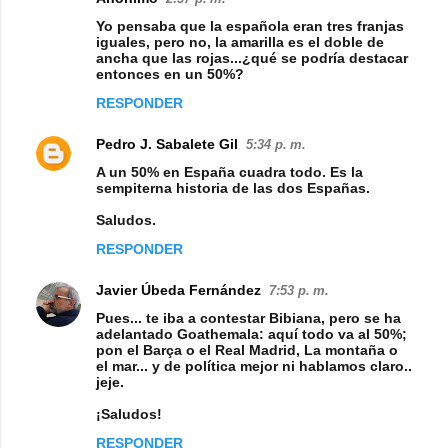
n
Yo pensaba que la española eran tres franjas
iguales, pero no, la amarilla es el doble de
t
ancha que las rojas...¿qué se podría destacar
entonces en un 50%?
a
RESPONDER
r
i
Pedro J. Sabalete Gil
5:34 p. m.
o
A un 50% en España cuadra todo. Es la
sempiterna historia de las dos Españas.
s
Saludos.
RESPONDER
Javier Úbeda Fernández
7:53 p. m.
Pues... te iba a contestar Bibiana, pero se ha
adelantado Goathemala: aquí todo va al 50%;
pon el Barça o el Real Madrid, La montaña o
el mar... y de política mejor ni hablamos claro..
jeje.
¡Saludos!
RESPONDER