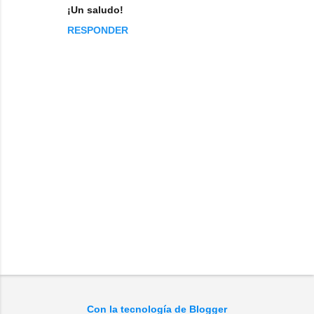
¡Un saludo!
RESPONDER
P
u
b
l
Con la tecnología de Blogger
i