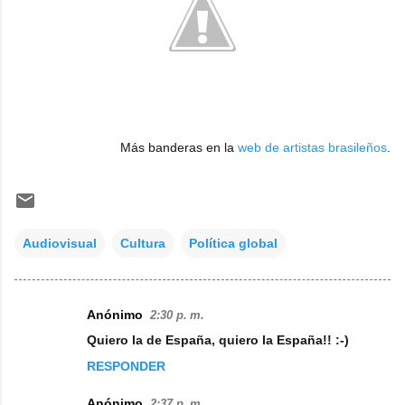
Más banderas en la
web de artistas brasileños
.
Audiovisual
Cultura
Política global
Anónimo
2:30 p. m.
C
Quiero la de España, quiero la España!! :-)
o
RESPONDER
m
e
Anónimo
2:37 p. m.