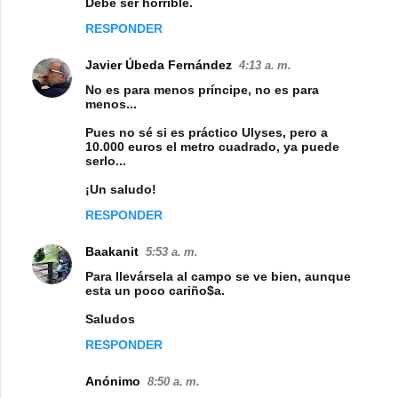
Debe ser horrible.
a
RESPONDER
r
i
Javier Úbeda Fernández
4:13 a. m.
o
No es para menos príncipe, no es para
menos...
s
Pues no sé si es práctico Ulyses, pero a
10.000 euros el metro cuadrado, ya puede
serlo...
¡Un saludo!
RESPONDER
Baakanit
5:53 a. m.
Para llevársela al campo se ve bien, aunque
esta un poco cariño$a.
Saludos
RESPONDER
Anónimo
8:50 a. m.