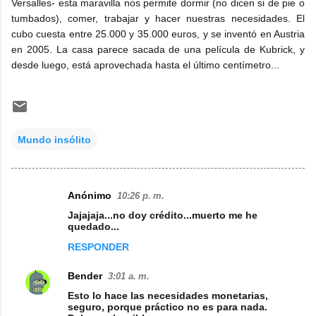
Versalles- esta maravilla nos permite dormir (no dicen si de pie o
tumbados), comer, trabajar y hacer nuestras necesidades. El
cubo cuesta entre 25.000 y 35.000 euros, y se inventó en Austria
en 2005. La casa parece sacada de una película de Kubrick, y
desde luego, está aprovechada hasta el último centímetro...
Mundo insólito
Anónimo
10:26 p. m.
C
Jajajaja...no doy crédito...muerto me he
o
quedado...
m
RESPONDER
e
Bender
3:01 a. m.
n
Esto lo hace las necesidades monetarias,
t
seguro, porque práctico no es para nada.