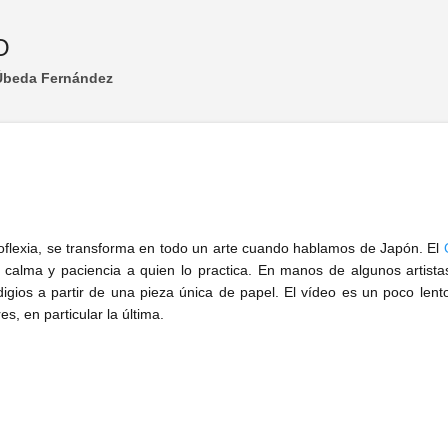
Ir al contenido principal
O
 Úbeda Fernández
oflexia, se transforma en todo un arte cuando hablamos de Japón. El
a calma y paciencia a quien lo practica. En manos de algunos artista
ios a partir de una pieza única de papel. El vídeo es un poco lento 
s, en particular la última.