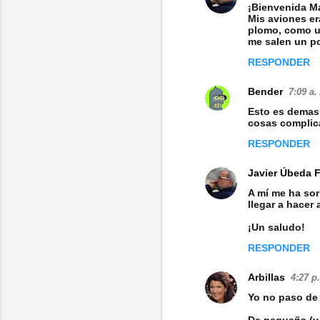
¡Bienvenida Ma
t
Mis aviones er
plomo, como un
a
me salen un po
r
RESPONDER
i
Bender
7:09 a.
o
Esto es demasi
s
cosas complic
RESPONDER
Javier Úbeda 
A mí me ha sor
llegar a hacer 
¡Un saludo!
RESPONDER
Arbillas
4:27 p
Yo no paso de l
De pequeña (y 