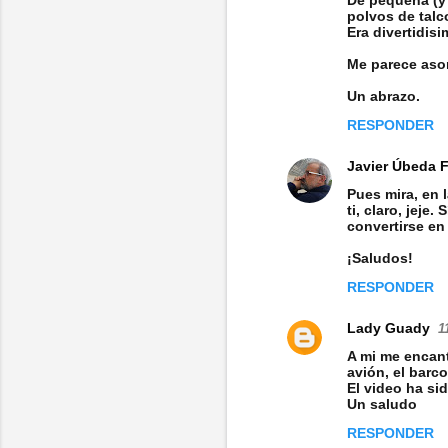
polvos de talc
Era divertidisi
Me parece asom
Un abrazo.
RESPONDER
Javier Úbeda 
Pues mira, en 
ti, claro, jeje
convertirse en
¡Saludos!
RESPONDER
Lady Guady
1
A mi me encant
avión, el barco
El video ha sid
Un saludo
RESPONDER