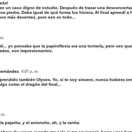
rta!
an un caso digno de estudio. Después de trazar una desconcertant
a piedra. Daba igual de qué forma los hiciera. Al final aprendí a h
co más decentes, pero eso es todo...
 m.
é... yo pensaba que la papiroflexia era una tontería, pero veo que
adas, son impresionantes.
Fernández
4:07 p. m.
prendido también Ulyses. Yo, si te soy sincero, nunca hubiera cr
algo como el dragón del final...
. m.
a pajarita, y el avioncito, ah, y la ranita.
ahora de vez en cuando me sale si me equivoco), hacia unas bom