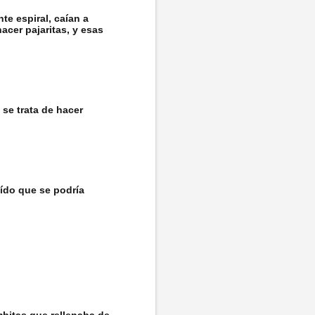
e espiral, caían a
acer pajaritas, y esas
 se trata de hacer
eído que se podría
bitas que rellenaba de