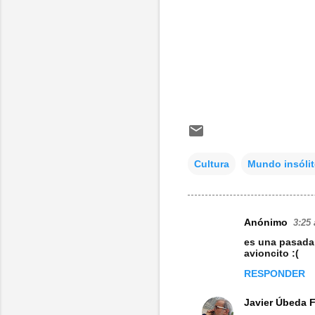
Cultura
Mundo insóli
Anónimo
3:25 
C
es una pasada 
o
avioncito :(
m
RESPONDER
e
Javier Úbeda 
n