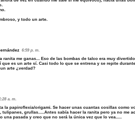
o.
mo.
broso, y todo un arte.
Fernández
6:59 p. m.
la ranita me ganas... Eso de las bombas de talco era muy divertido
. Sí que es un arte sí. Casi todo lo que se entrena y se repite dura
 un arte ¿verdad?
1:28 a. m.
a la papiroflexia/origami. Se hacer unas cuantas cosillas como vos
, tulipanes, grullas.....Antes sabía hacer la ranita pero ya no me a
o una pasada y creo que no será la única vez que lo vea.....