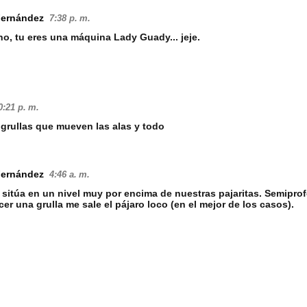
Fernández
7:38 p. m.
o, tu eres una máquina Lady Guady... jeje.
0:21 p. m.
, grullas que mueven las alas y todo
Fernández
4:46 a. m.
 sitúa en un nivel muy por encima de nuestras pajaritas. Semipro
er una grulla me sale el pájaro loco (en el mejor de los casos).