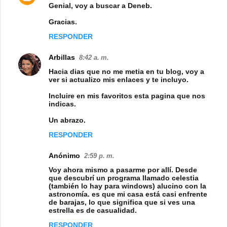
Genial, voy a buscar a Deneb.
r
i
Gracias.
o
RESPONDER
s
Arbillas
8:42 a. m.
Hacia dias que no me metia en tu blog, voy a
ver si actualizo mis enlaces y te incluyo.
Incluire en mis favoritos esta pagina que nos
indicas.
Un abrazo.
RESPONDER
Anónimo
2:59 p. m.
Voy ahora mismo a pasarme por allí. Desde
que descubrí un programa llamado celestia
(también lo hay para windows) alucino con la
astronomía. es que mi casa está casi enfrente
de barajas, lo que significa que si ves una
estrella es de casualidad.
RESPONDER