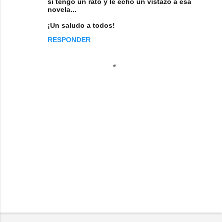
si tengo un rato y le echo un vistazo a esa
novela...
¡Un saludo a todos!
RESPONDER
P
u