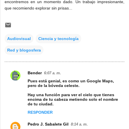
encontremos en un momento dado. Un trabajo impresionante,
que recomiendo explorar sin prisas...
Audiovisual
Ciencia y tecnología
Red y blogosfera
Bender
6:07 a. m.
C
Pues está genial, es como un Google Maps,
o
pero de la bóveda celeste.
m
Hay una función para ver el cielo que tienes
encima de tu cabeza metiendo solo el nombre
e
de tu ciudad.
n
RESPONDER
t
Pedro J. Sabalete Gil
a
8:14 a. m.