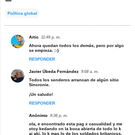
Política global
Artic
11:49 p. m.
C
Ahora quedan todos los demás, pero por algo
o
se empieza. :-)
m
RESPONDER
e
Javier Úbeda Fernández
9:08 a. m.
n
Todos los senderos arrancan de algún sitio
t
Sincronie.
a
¡Un saludo!
r
RESPONDER
i
Anónimo
9:36 p. m.
o
ola, e encontrado esta pag x casualidad y me
s
stoy kedando cn la boca abierta de todo lo k
ai aki, lo k mas lo de los soldados britanicos,