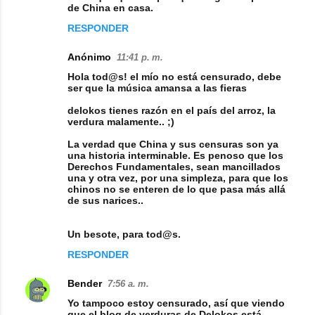
de China en casa.
RESPONDER
Anónimo
11:41 p. m.
Hola tod@s! el mío no está censurado, debe
ser que la música amansa a las fieras
delokos tienes razón en el país del arroz, la
verdura malamente.. ;)
La verdad que China y sus censuras son ya
una historia interminable. Es penoso que los
Derechos Fundamentales, sean mancillados
una y otra vez, por una simpleza, para que los
chinos no se enteren de lo que pasa más allá
de sus narices..
Un besote, para tod@s.
RESPONDER
Bender
7:56 a. m.
Yo tampoco estoy censurado, así que viendo
que el blog de verduras de Delokos está