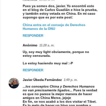
C
Pues ya somos dos, javier. Yo encontré esto
o
en el blog de Carlos Guadián e hice la prueba,
y también estoy vetada en China. En mi caso
m
supongo que es por este post:
e
China entra en el consejo de Derechos
n
Humanos de la ONU
t
RESPONDER
a
Anónimo
11:28 a. m.
r
Uy, soy muy light obviamente, porque no
i
estoy censurada.
o
Lo estoy haciendo muy mal :-P
s
RESPONDER
Javier Úbeda Fernández
1:49 p. m.
...los conceptos China y Derechos Humanos
no van precisamente ligados...
Pues la verdad
es que no parece la mejor manera de hacer
amigos en China Merce, jejeje
En fin, se nos acabó a los dos visitar el Tibet.
Es lo malo de hacer un blog con nombre y