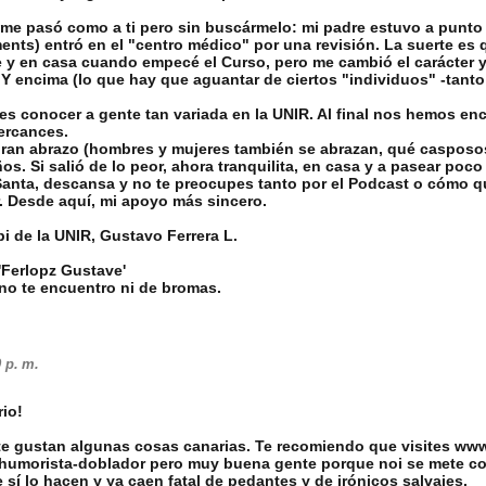
me pasó como a ti pero sin buscármelo: mi padre estuvo a punto 
nts) entró en el "centro médico" por una revisión. La suerte es 
y en casa cuando empecé el Curso, pero me cambió el carácter y 
Y encima (lo que hay que aguantar de ciertos "individuos" -tant
es conocer a gente tan variada en la UNIR. Al final nos hemos e
ercances.
ran abrazo (hombres y mujeres también se abrazan, qué casposo
s. Si salió de lo peor, ahora tranquilita, en casa y a pasear poco
anta, descansa y no te preocupes tanto por el Podcast o cómo qu
. Desde aquí, mi apoyo más sincero.
 de la UNIR, Gustavo Ferrera L.
'Ferlopz Gustave'
i no te encuentro ni de bromas.
 p. m.
io!
te gustan algunas cosas canarias. Te recomiendo que visites ww
n humorista-doblador pero muy buena gente porque noi se mete c
í lo hacen y ya caen fatal de pedantes y de irónicos salvajes.