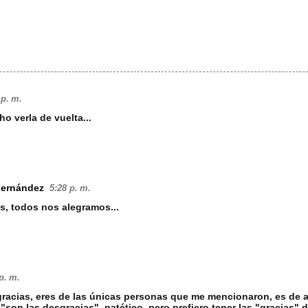
 p. m.
o verla de vuelta...
Fernández
5:28 p. m.
s, todos nos alegramos...
p. m.
gracias, eres de las únicas personas que me mencionaron, es de a
"son las desgracias", patético, pero prefiero tener las "gracias"