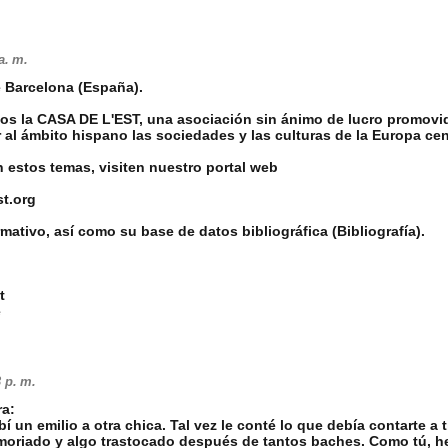
a. m.
 Barcelona (España).
os la CASA DE L'EST, una asociación sin ánimo de lucro promovi
 al ámbito hispano las sociedades y las culturas de la Europa cent
an estos temas, visiten nuestro portal web
t.org
rmativo, así como su base de datos bibliográfica (Bibliografía).
t
e
 p. m.
a:
í un emilio a otra chica. Tal vez le conté lo que debía contarte a 
oriado y algo trastocado después de tantos baches. Como tú, h