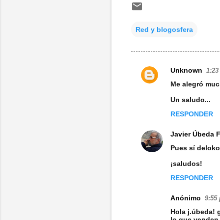
Red y blogosfera
Unknown
1:23
C
Me alegró much
o
Un saludo...
m
RESPONDER
e
n
Javier Úbeda 
t
Pues sí deloko
a
¡saludos!
r
RESPONDER
i
Anónimo
9:55 
o
Hola j.úbeda! 
s
lo que venden 