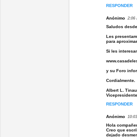
RESPONDER
Anónimo
2:06 
Saludos desde
Les presentam
para aproximar
Si les interes
www.casadeles
y su Foro info
Cordialmente.
Albert L. Tinau
Vicepresident
RESPONDER
Anónimo
10:03
Hola compañer
Creo que escrib
dejado desmem