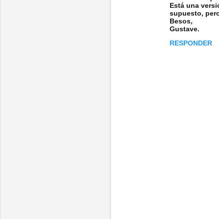
Está una versi
supuesto, per
Besos,
Gustave.
RESPONDER
P
u