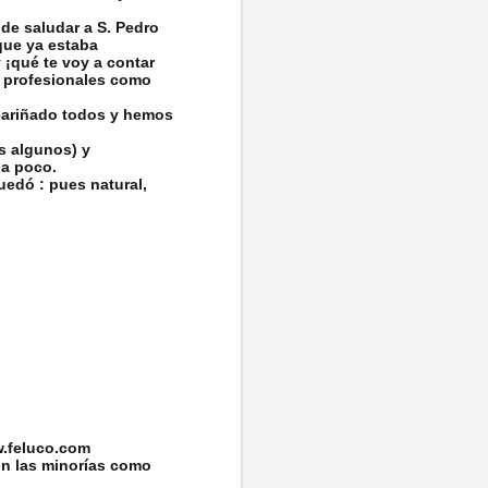
de saludar a S. Pedro
que ya estaba
¡qué te voy a contar
o profesionales como
ncariñado todos y hemos
s algunos) y
 a poco.
edó : pues natural,
w.feluco.com
on las minorías como