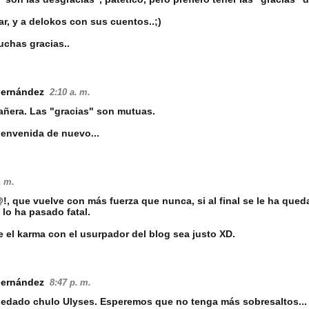
lar, y a delokos con sus cuentos..;)
chas gracias..
Fernández
2:10 a. m.
ñera. Las "gracias" son mutuas.
ienvenida de nuevo...
. m.
, que vuelve con más fuerza que nunca, si al final se le ha qued
 lo ha pasado fatal.
el karma con el usurpador del blog sea justo XD.
Fernández
8:47 p. m.
uedado chulo Ulyses. Esperemos que no tenga más sobresaltos...