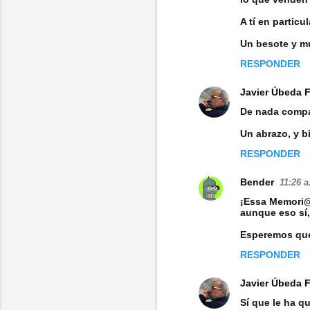
A tí en particu
Un besote y mu
RESPONDER
Javier Úbeda 
De nada compa
Un abrazo, y b
RESPONDER
Bender
11:26 a
¡Essa Memori@!
aunque eso sí,
Esperemos que 
RESPONDER
Javier Úbeda 
Sí que le ha q