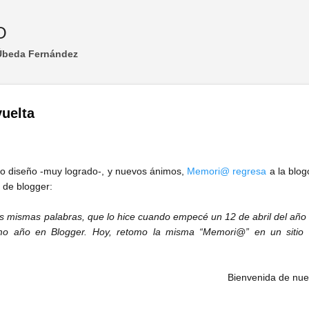
Ir al contenido principal
O
 Úbeda Fernández
uelta
o diseño -muy logrado-, y nuevos ánimos,
Memori@ regresa
a la blog
 de blogger:
as mismas palabras, que lo hice cuando empecé un 12 de abril del año
o año en Blogger. Hoy, retomo la misma “Memori@” en un sitio m
Bienvenida de nue