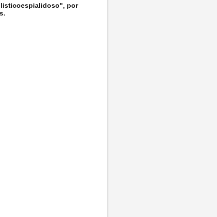
listicoespialidoso", por
s.