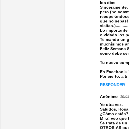
los días.
Sinceramente, 
pero (no comme
recuperándose 
que no sepas! 
visitas-)...........
Lo importante 
olvidado los p
Te mando un g
muchísimos año
Feliz Semana S
como debe ser
Tu nuevo compi
En Facebook: 
Por cierto, a t
RESPONDER
Anónimo
10:09
Yo otra vez:
Saludos, Rosar
¿Cómo estás?
Mira: veo que 
Se trata de u
OTROS-AS que s