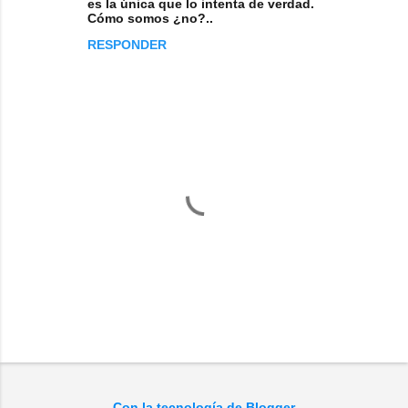
es la única que lo intenta de verdad.
Cómo somos ¿no?..
RESPONDER
P
u
b
l
Con la tecnología de Blogger