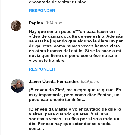
encantada de visitar tu blog
a
RESPONDER
r
Pepino
3:34 p. m.
i
Hay que ser un poco c***ón para hacer un
o
vídeo de cámara oculta de ese estilo. Además
se estaba jugando que alguno le diera un par
s
de galletas, como mucas veces hemos visto
en otras bromas del estilo. Si se lo hace a mi
novia que tiene un perro como ése no sale
vivo este hombre.
RESPONDER
Javier Úbeda Fernández
6:09 p. m.
¡Bienvenido Zim!, me alegra que te guste. Es
muy impactante, pero como dice Pepino, un
poco cabroncete también...
¡Bienvenida Maite! y yo encantado de que lo
visites, pasa cuando quieras. Y sí, una
sonrisa a veces justifica por si sola todo un
día. Por eso hay que extenderlas a toda
costa...