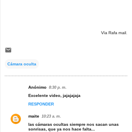
Vía Rafa mail.
Cámara oculta
Anónimo
8:30 p. m.
C
Excelente video, jajajajaja
o
RESPONDER
m
e
maite
10:23 a. m.
n
las cámaras ocultas siempre nos sacan unas
sonrisas, que ya nos hace falta...
t