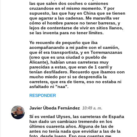
las que salen dos coches o camiones
cruzandose en el mismo momento. Y por
supuesto, las que hay en China que se tienen
que agarrar a las cadenas. Me maravilla ver
cómo el hombre parece no tener barreras, y
lejos de contentarse de vivir en sitios llanos,
se las inventa para no tener límites.
Yo recuerdo de pequeño que iba
acompañanando a mi padre con el camión,
que él era transportista, y en Torremanzanas
(creo que es una ciudad o pueblo de
Alicante), habían unas carreteras muy
parecidas a estas, que eran de 1 carril y
tenían desfiladero. Recuerdo que ibamos con
mucho miedo por si se desprendía la
carretera, que era de tierra, eso no estaba ni
asfaltado ni "naa".
RESPONDER
Javier Úbeda Fernández
10:49 a. m.
Sí es verdad Ulyses, las carreteras de España
han dado un cambiazo tremendo en los
últimos cuarenta años. Alguna de las de
antes no tenía nada que envidiar a las de la
foto, desde luego. Eso que cuentas me