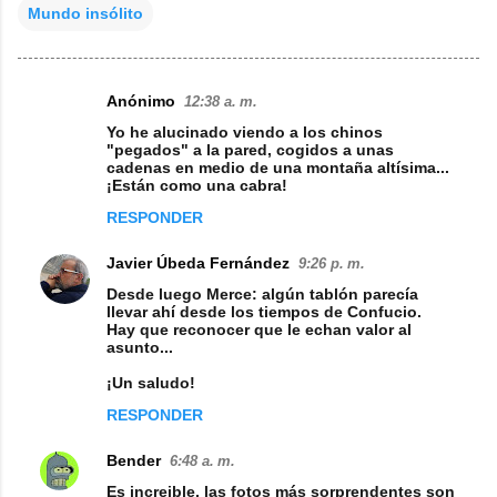
Mundo insólito
Anónimo
12:38 a. m.
C
Yo he alucinado viendo a los chinos
o
"pegados" a la pared, cogidos a unas
cadenas en medio de una montaña altísima...
m
¡Están como una cabra!
e
RESPONDER
n
Javier Úbeda Fernández
9:26 p. m.
t
Desde luego Merce: algún tablón parecía
a
llevar ahí desde los tiempos de Confucio.
Hay que reconocer que le echan valor al
r
asunto...
i
¡Un saludo!
o
RESPONDER
s
Bender
6:48 a. m.
Es increible, las fotos más sorprendentes son