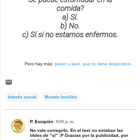
comida?
a) Sí.
b) No.
c) Sí si no estamos enfermos.
Pero hay más:
pasen y lean, que no tiene desperdicio...
Interés social
Mundo insólito
P. Escipión
9:05 p. m.
C
No vale corregirlo. En el test no estaban las
o
tildes de "sí" :P Gracias por la publicidad, por