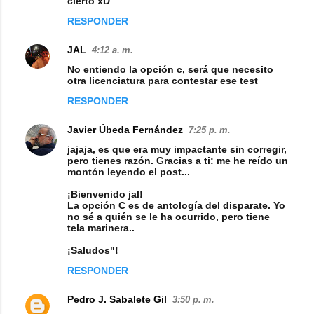
cierto xD
m
RESPONDER
e
n
JAL
4:12 a. m.
t
No entiendo la opción c, será que necesito
otra licenciatura para contestar ese test
a
RESPONDER
r
i
Javier Úbeda Fernández
7:25 p. m.
o
jajaja, es que era muy impactante sin corregir,
pero tienes razón. Gracias a ti: me he reído un
s
montón leyendo el post...
¡Bienvenido jal!
La opción C es de antología del disparate. Yo
no sé a quién se le ha ocurrido, pero tiene
tela marinera..
¡Saludos"!
RESPONDER
Pedro J. Sabalete Gil
3:50 p. m.