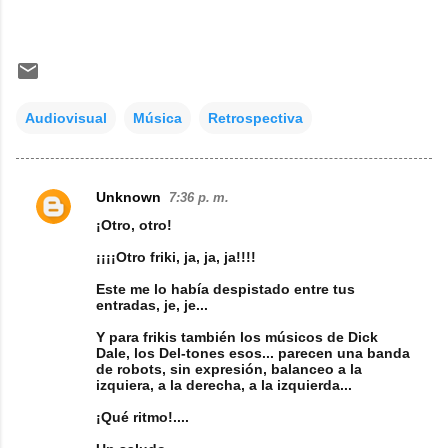
Audiovisual
Música
Retrospectiva
Unknown
7:36 p. m.
C
¡Otro, otro!
o
¡¡¡¡Otro friki, ja, ja, ja!!!!
m
Este me lo había despistado entre tus
e
entradas, je, je...
n
Y para frikis también los músicos de Dick
t
Dale, los Del-tones esos... parecen una banda
de robots, sin expresión, balanceo a la
a
izquiera, a la derecha, a la izquierda...
r
¡Qué ritmo!....
i