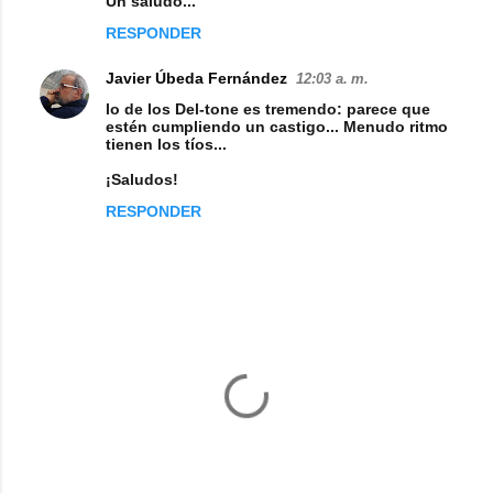
Un saludo...
o
RESPONDER
s
Javier Úbeda Fernández
12:03 a. m.
lo de los Del-tone es tremendo: parece que
estén cumpliendo un castigo... Menudo ritmo
tienen los tíos...
¡Saludos!
RESPONDER