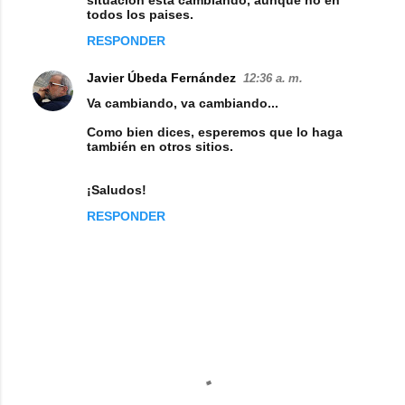
situación está cambiando, aunque nó en
todos los paises.
e
RESPONDER
n
t
Javier Úbeda Fernández
12:36 a. m.
a
Va cambiando, va cambiando...
r
Como bien dices, esperemos que lo haga
i
también en otros sitios.
o
¡Saludos!
s
RESPONDER