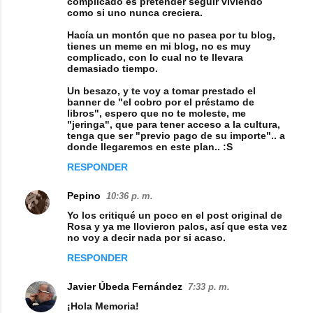
complicado es pretender seguir viviendo
como si uno nunca creciera.
m
Hacía un montón que no pasea por tu blog,
e
tienes un meme en mi blog, no es muy
n
complicado, con lo cual no te llevara
demasiado tiempo.
t
Un besazo, y te voy a tomar prestado el
a
banner de "el cobro por el préstamo de
libros", espero que no te moleste, me
r
"jeringa", que para tener acceso a la cultura,
i
tenga que ser "previo pago de su importe".. a
donde llegaremos en este plan.. :S
o
RESPONDER
s
Pepino
10:36 p. m.
Yo los critiqué un poco en el post original de
Rosa y ya me llovieron palos, así que esta vez
no voy a decir nada por si acaso.
RESPONDER
Javier Úbeda Fernández
7:33 p. m.
¡Hola Memoria!