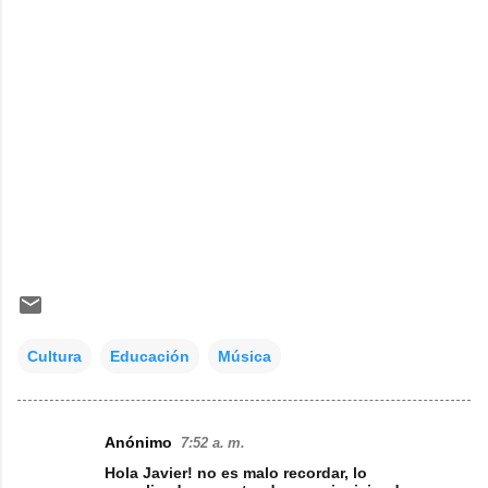
Cultura
Educación
Música
Anónimo
7:52 a. m.
C
Hola Javier! no es malo recordar, lo
o