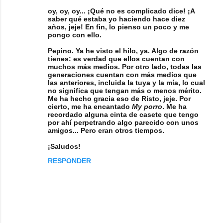
oy, oy, oy... ¡Qué no es complicado dice! ¡A
saber qué estaba yo haciendo hace diez
años, jeje! En fin, lo pienso un poco y me
pongo con ello.
Pepino. Ya he visto el hilo, ya. Algo de razón
tienes: es verdad que ellos cuentan con
muchos más medios. Por otro lado, todas las
generaciones cuentan con más medios que
las anteriores, incluida la tuya y la mía, lo cual
no significa que tengan más o menos mérito.
Me ha hecho gracia eso de Risto, jeje. Por
cierto, me ha encantado
My porro
. Me ha
recordado alguna cinta de casete que tengo
por ahí perpetrando algo parecido con unos
amigos... Pero eran otros tiempos.
¡Saludos!
RESPONDER