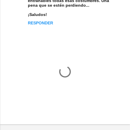
entrañables todas esas costumbres. Una
pena que se estén perdiendo...
¡Saludos!
RESPONDER
P
u