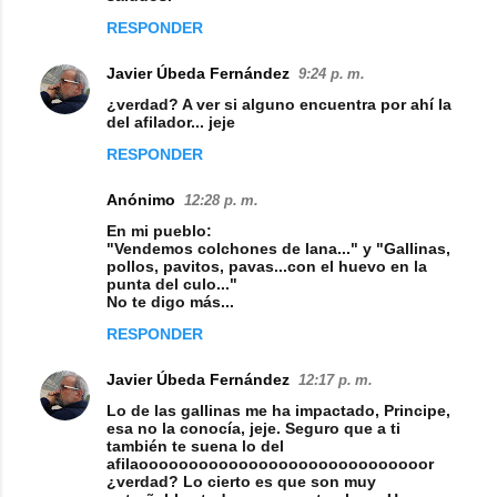
m
RESPONDER
e
n
Javier Úbeda Fernández
9:24 p. m.
t
¿verdad? A ver si alguno encuentra por ahí la
del afilador... jeje
a
RESPONDER
r
i
Anónimo
12:28 p. m.
o
En mi pueblo:
"Vendemos colchones de lana..." y "Gallinas,
s
pollos, pavitos, pavas...con el huevo en la
punta del culo..."
No te digo más...
RESPONDER
Javier Úbeda Fernández
12:17 p. m.
Lo de las gallinas me ha impactado, Principe,
esa no la conocía, jeje. Seguro que a ti
también te suena lo del
afilaooooooooooooooooooooooooooooor
¿verdad? Lo cierto es que son muy