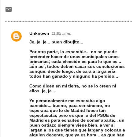
Unknown
11:05 a. m.
C
Je, je, je... buen dibujito...
o
Por otra parte, lo esperable... no se puede
m
pretender hacer de unas municipales unas
primarias; cada elección es para lo que es...
e
aún así, todos deben sacar sus conclusiones
n
aunque, desde luego, de cara a la galería
todos han ganado y ninguno ha perdido...
t
Como dicen en mi tierra, no se lo creen ni
a
ellos, je, je...
r
Yo personalmente me esperaba algo
i
parecido... bueno, para ser sincero, no
esperaba que lo de Madrid fuese tan
o
espectacular, pero es que lo del PSOE de
Madrid es para echarles de comer aparte... un
s
buen ostiazo siempre viene bien, a ver si
largan a los que tienen que largar y colocan a
alguien decente, que ya es hora... es que han