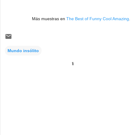
Más muestras en
The Best of Funny Cool Amazing
.
Mundo insólito
C
o
m
e
n
t
a
r
i