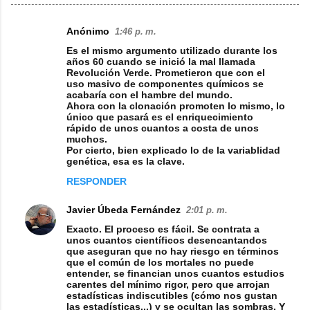
Anónimo
1:46 p. m.
C
Es el mismo argumento utilizado durante los
o
años 60 cuando se inició la mal llamada
Revolución Verde. Prometieron que con el
m
uso masivo de componentes químicos se
acabaría con el hambre del mundo.
e
Ahora con la clonación promoten lo mismo, lo
n
único que pasará es el enriquecimiento
rápido de unos cuantos a costa de unos
t
muchos.
Por cierto, bien explicado lo de la variablidad
a
genética, esa es la clave.
r
RESPONDER
i
Javier Úbeda Fernández
2:01 p. m.
o
Exacto. El proceso es fácil. Se contrata a
s
unos cuantos científicos desencantandos
que aseguran que no hay riesgo en términos
que el común de los mortales no puede
entender, se financian unos cuantos estudios
carentes del mínimo rigor, pero que arrojan
estadísticas indiscutibles (cómo nos gustan
las estadísticas...) y se ocultan las sombras. Y