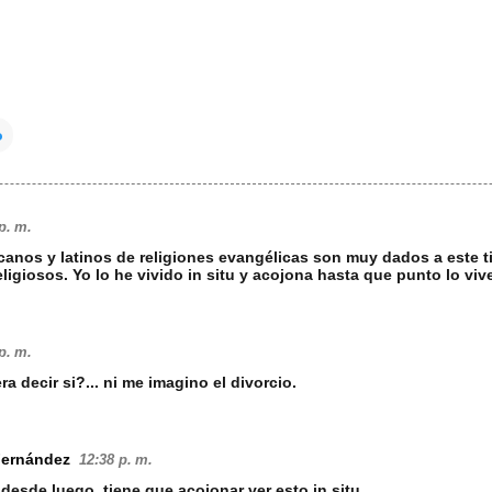
o
p. m.
canos y latinos de religiones evangélicas son muy dados a este t
eligiosos. Yo lo he vivido in situ y acojona hasta que punto lo viv
p. m.
a decir si?... ni me imagino el divorcio.
Fernández
12:38 p. m.
desde luego, tiene que acojonar ver esto in situ...