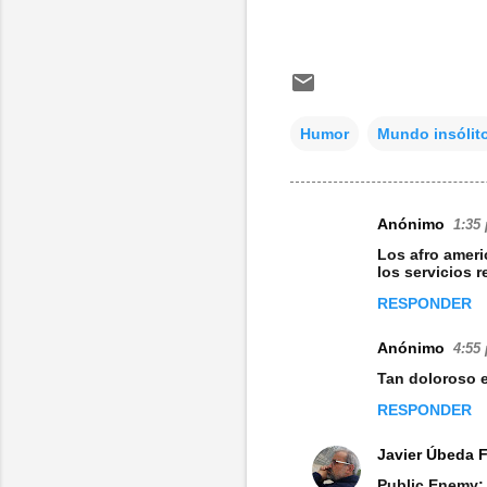
Humor
Mundo insólit
Anónimo
1:35 
C
Los afro ameri
o
los servicios r
m
RESPONDER
e
Anónimo
4:55 
n
Tan doloroso er
t
RESPONDER
a
r
Javier Úbeda 
i
Public Enemy: 