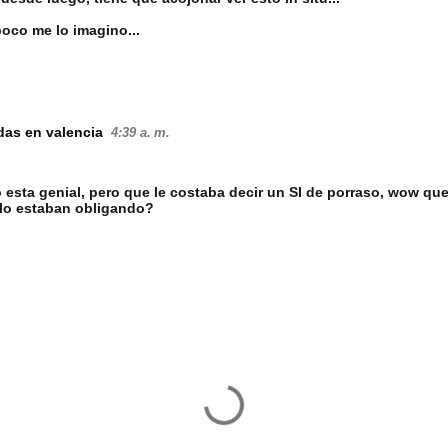
poco me lo imagino...
das en valencia
4:39 a. m.
 esta genial, pero que le costaba decir un SI de porraso, wow que d
 lo estaban obligando?