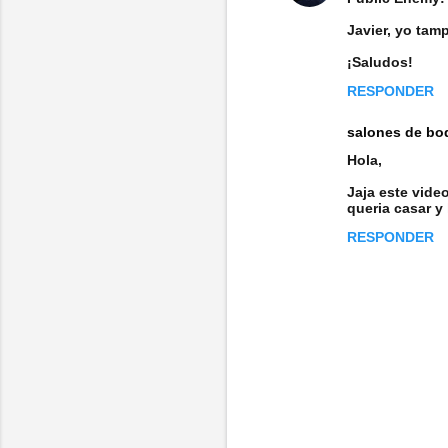
o
Javier, yo tam
s
¡Saludos!
RESPONDER
salones de bo
Hola,
Jaja este video
queria casar y
RESPONDER