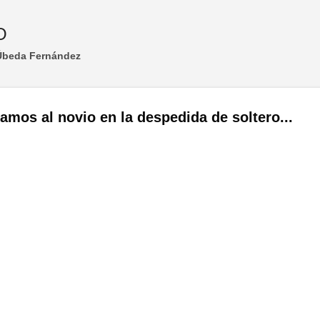
Ir al contenido principal
O
 Úbeda Fernández
damos al novio en la despedida de soltero...