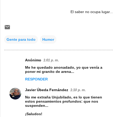
El saber no ocupa lugar...
Gente para todo
Humor
Anónimo
1:01 p. m.
C
Me he quedado anonadado, yo que venía a
o
poner mi granito de arena...
m
RESPONDER
e
Javier Úbeda Fernández
1:10 p. m.
n
No me extraña Unjubilado, es lo que tienen
t
estos pensamientos profundos: que nos
suspenden...
a
¡Saludos!
r