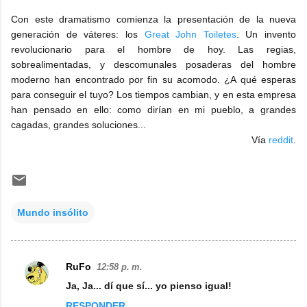
Con este dramatismo comienza la presentación de la nueva
generación de váteres: los
Great John Toiletes
. Un invento
revolucionario para el hombre de hoy. Las regias,
sobrealimentadas, y descomunales posaderas del hombre
moderno han encontrado por fin su acomodo. ¿A qué esperas
para conseguir el tuyo? Los tiempos cambian, y en esta empresa
han pensado en ello: como dirían en mi pueblo, a grandes
cagadas, grandes soluciones...
Vía
reddit
.
Mundo insólito
RuFo
12:58 p. m.
C
Ja, Ja... dí que sí... yo pienso igual!
o
RESPONDER