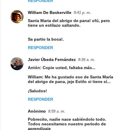
RESPONDER
m
e
William De Baskerville
9:41 p. m.
n
Santa Maria del abrigo de pana! ofú, pero
tiene un estilazo saltando.
t
a
Sa partio la boca!.
r
RESPONDER
i
Javier Úbeda Fernández
9:36 a. m.
o
Antón: Copie usted, faltaba más...
s
William: Me ha gustado eso de Santa María
del abrigo de pana, jeje Estilo si tiene sí...
¡Saludos!
RESPONDER
Anónimo
8:59 a. m.
Pobrecito, nadie nace sabiéndolo todo.
Todos necesitamos nuestro periodo de
aprendizaje