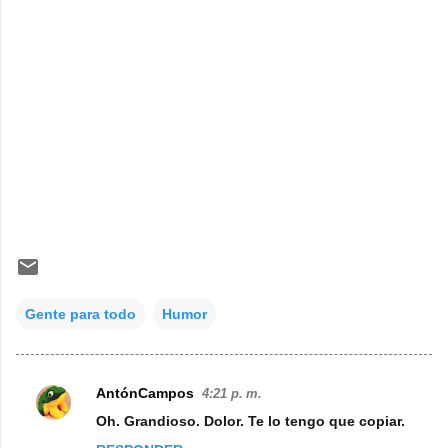
Gente para todo
Humor
AntónCampos
4:21 p. m.
C
Oh. Grandioso. Dolor. Te lo tengo que copiar.
o