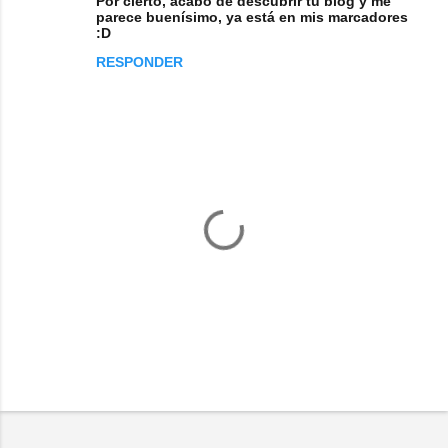
Por cierto, acabo de descubrir tu blog y me
parece buenísimo, ya está en mis marcadores
:D
RESPONDER
P
u
b