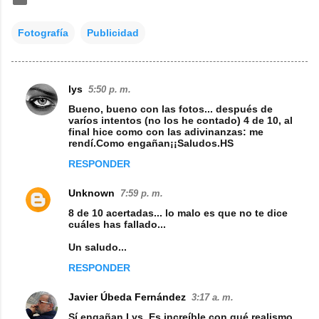
Fotografía
Publicidad
lys
5:50 p. m.
C
Bueno, bueno con las fotos... después de
o
varíos intentos (no los he contado) 4 de 10, al
final hice como con las adivinanzas: me
m
rendí.Como engañan¡¡Saludos.HS
e
RESPONDER
n
Unknown
7:59 p. m.
t
8 de 10 acertadas... lo malo es que no te dice
a
cuáles has fallado...
r
Un saludo...
i
RESPONDER
o
s
Javier Úbeda Fernández
3:17 a. m.
Sí engañan Lys. Es increíble con qué realismo