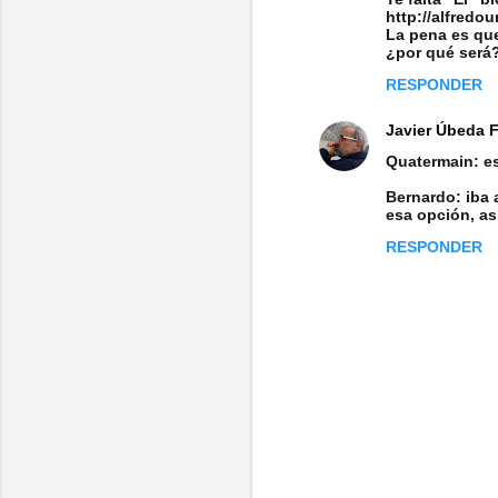
http://alfredo
La pena es que
¿por qué será
RESPONDER
Javier Úbeda 
Quatermain: es
Bernardo: iba 
esa opción, así
RESPONDER