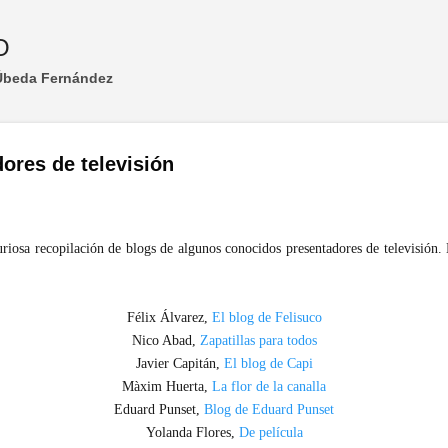
Ir al contenido principal
O
 Úbeda Fernández
ores de televisión
iosa recopilación de blogs de algunos conocidos presentadores de televisión. 
Félix Álvarez,
El blog de Felisuco
Nico Abad,
Zapatillas para todos
Javier Capitán,
El blog de Capi
Màxim Huerta,
La flor de la canalla
Eduard Punset,
Blog de Eduard Punset
Yolanda Flores,
De película