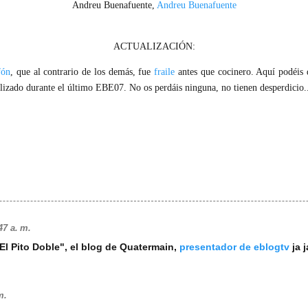
Andreu Buenafuente,
Andreu Buenafuente
ACTUALIZACIÓN:
fón
, que al contrario de los demás, fue
fraile
antes que cocinero. Aquí podéis 
izado durante el último EBE07. No os perdáis ninguna, no tienen desperdicio.
47 a. m.
"El Pito Doble", el blog de Quatermain,
presentador de eblogtv
ja j
m.