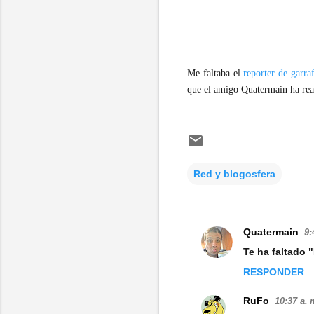
Me faltaba el
reporter de garra
que el amigo Quatermain ha real
Red y blogosfera
Quatermain
9:
C
Te ha faltado 
o
RESPONDER
m
e
RuFo
10:37 a. 