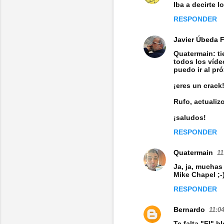
n
Iba a decirte l
t
RESPONDER
a
Javier Úbeda 
r
Quatermain: ti
i
todos los víde
puedo ir al pr
o
¡eres un crack
s
Rufo, actualizo
¡saludos!
RESPONDER
Quatermain
11
Ja, ja, muchas
Mike Chapel ;-
RESPONDER
Bernardo
11:04
Te falta "El" b