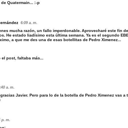
o de Quatermain... :-p
Fernández
6:09 a. m.
enes mucha razón, un fallo imperdonable. Aprovecharé este fin 
os. He estado liadísimo esta última semana. Ya es el segundo EBE
óximo, a que me des una de esas botellitas de Pedro Ximenez...
!
 el post, faltaba más...
:40 a. m.
 gracias Javier. Pero para lo de la botella de Pedro Ximenez vas a
)
 p. m.
log: