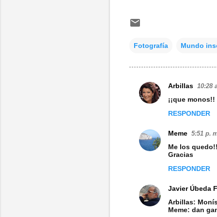
Fotografía
Mundo insó
Arbillas
10:28 
C
¡¡que monos!! 
o
RESPONDER
m
e
Meme
5:51 p. 
n
Me los quedo!!
Gracias
t
RESPONDER
a
r
Javier Úbeda 
i
Arbillas: Monís
Meme: dan gana
o