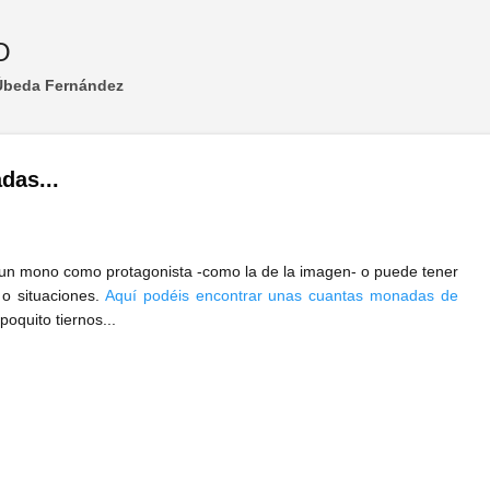
Ir al contenido principal
O
 Úbeda Fernández
das...
n mono como protagonista -como la de la imagen- o puede tener
 o situaciones.
Aquí podéis encontrar unas cuantas monadas de
poquito tiernos...