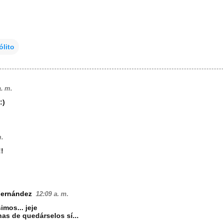
lito
a. m.
:)
m.
!
Fernández
12:09 a. m.
imos... jeje
s de quedárselos sí...