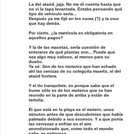
La del ataúd, jaja. No me di cuenta hasta que
m
no vi la tapa levantada. Estaba pensando qué
tipo de vehículo sería...
e
Después ya me fijé en los curas (?) y la cruz
n
que hay detrás.
t
Por cierto, ¿la matrícula es obligatoria en
aquellos pagos?
a
Y la de las macetas, sería cuestión de
r
enterarse de qué plantas son... Puede que
i
sea algo muy valioso, al menos para su
dueño.
o
Ya sé: Son de los moteros que han echado
ahí las cenizas de su coleguita muerto, el del
s
ataúd hortera.
Y el tío tranquilete, es porque sabe que el
humo sólo es de los moteros que se han
reunido en la parte de arriba y están de
tertulia.
El que está en la playa es el motero, unos
minutos antes de que descubrieran que había
palmado debido a sus excesos. Y a que ponía
las cervezas a enfriar en el aire
acondicionado que, como todo el mundo
sabe, es peligroso.