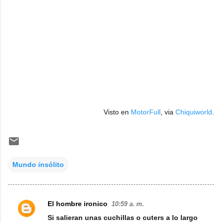
Visto en
MotorFull
, via
Chiquiworld
.
Mundo insólito
El hombre ironico
10:59 a. m.
C
Si salieran unas cuchillas o cuters a lo largo