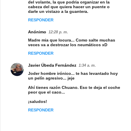
o
del volante, la que podria organizar en la
cabeza del que quiera hacer un puente o
m
darle un vistazo a la guantera.
e
RESPONDER
n
Anónimo
12:28 p. m.
t
Madre mia que locura... Como salte muchas
a
veces va a destrozar los neumáticos xD
r
RESPONDER
i
Javier Úbeda Fernández
1:34 a. m.
o
Joder hombre irónico... te has levantado hoy
s
un pelín agresivo... jeje
Ahí tienes razón Chuano. Eso te deja el coche
peor que el caco...
¡saludos!
RESPONDER