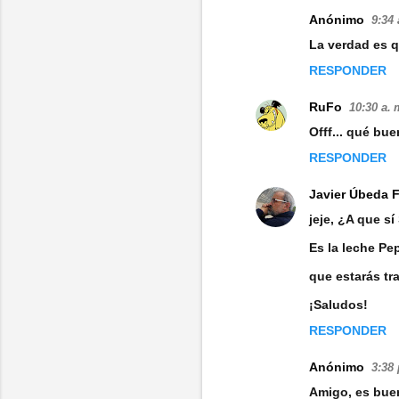
e
Anónimo
9:34 
n
La verdad es 
t
RESPONDER
a
RuFo
10:30 a. 
r
Offf... qué bu
i
RESPONDER
o
s
Javier Úbeda 
jeje, ¿A que sí
Es la leche Pep
que estarás tr
¡Saludos!
RESPONDER
Anónimo
3:38 
Amigo, es bue