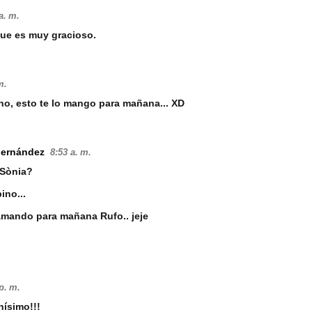
a. m.
que es muy gracioso.
m.
eno, esto te lo mango para mañana... XD
Fernández
8:53 a. m.
 Sònia?
ino...
amando para mañana Rufo.. jeje
p. m.
nísimo!!!