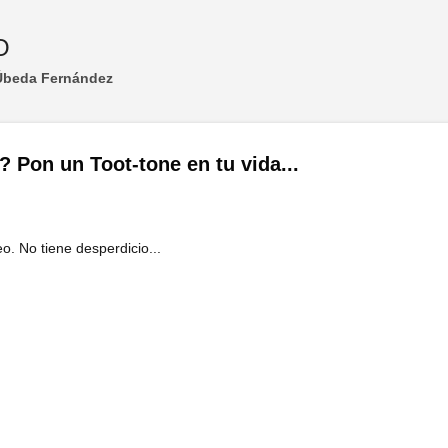
Ir al contenido principal
O
 Úbeda Fernández
? Pon un Toot-tone en tu vida...
o. No tiene desperdicio...