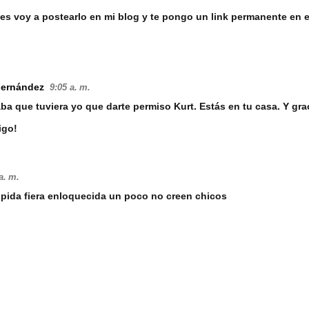
tes voy a postearlo en mi blog y te pongo un link permanente en e
Fernández
9:05 a. m.
ba que tuviera yo que darte permiso Kurt. Estás en tu casa. Y graci
igo!
a. m.
pida fiera enloquecida un poco no creen chicos