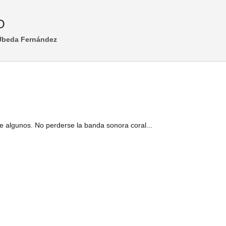
Ir al contenido principal
O
 Úbeda Fernández
e algunos. No perderse la banda sonora coral...