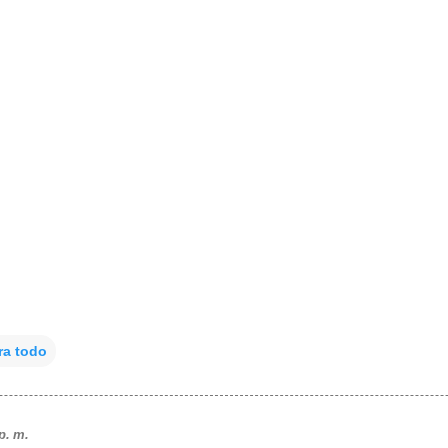
ra todo
p. m.