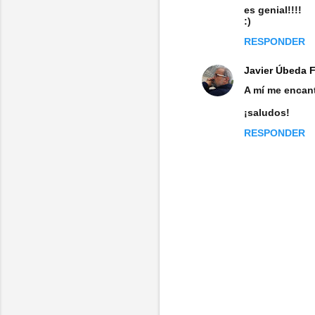
es genial!!!!
o
:)
m
RESPONDER
e
Javier Úbeda 
n
A mí me encant
t
¡saludos!
a
RESPONDER
r
i
o
s