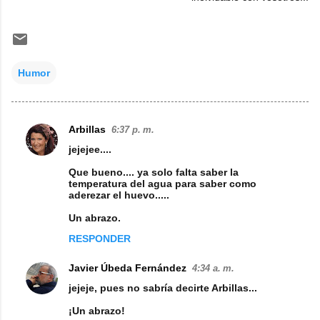
Humor
Arbillas
6:37 p. m.
C
jejejee....
o
Que bueno.... ya solo falta saber la
m
temperatura del agua para saber como
aderezar el huevo.....
e
n
Un abrazo.
t
RESPONDER
a
Javier Úbeda Fernández
4:34 a. m.
r
jejeje, pues no sabría decirte Arbillas...
i
¡Un abrazo!
o