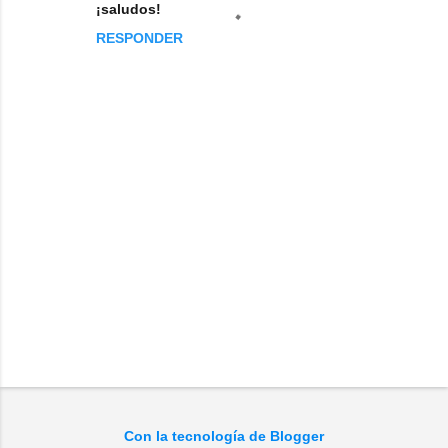
¡saludos!
RESPONDER
P
u
b
l
Con la tecnología de Blogger
i