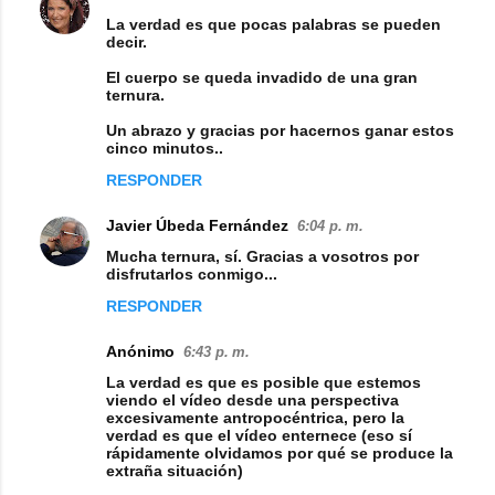
C
La verdad es que pocas palabras se pueden
o
decir.
m
El cuerpo se queda invadido de una gran
ternura.
e
n
Un abrazo y gracias por hacernos ganar estos
cinco minutos..
t
RESPONDER
a
r
Javier Úbeda Fernández
6:04 p. m.
i
Mucha ternura, sí. Gracias a vosotros por
disfrutarlos conmigo...
o
RESPONDER
s
Anónimo
6:43 p. m.
La verdad es que es posible que estemos
viendo el vídeo desde una perspectiva
excesivamente antropocéntrica, pero la
verdad es que el vídeo enternece (eso sí
rápidamente olvidamos por qué se produce la
extraña situación)