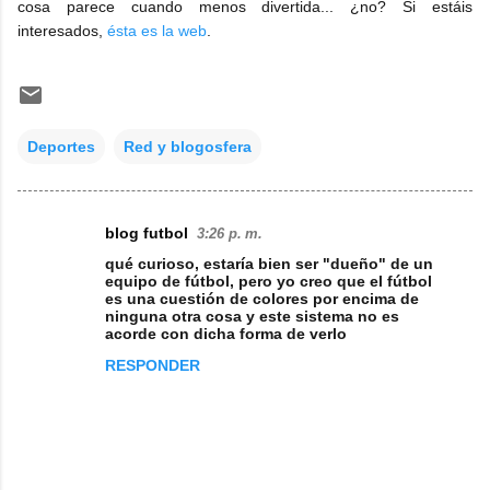
cosa parece cuando menos divertida... ¿no? Si estáis
interesados,
ésta es la web
.
Deportes
Red y blogosfera
blog futbol
3:26 p. m.
C
qué curioso, estaría bien ser "dueño" de un
o
equipo de fútbol, pero yo creo que el fútbol
es una cuestión de colores por encima de
m
ninguna otra cosa y este sistema no es
acorde con dicha forma de verlo
e
RESPONDER
n
t
a
r