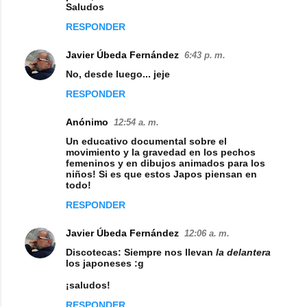
Saludos
m
RESPONDER
e
n
Javier Úbeda Fernández
6:43 p. m.
t
No, desde luego... jeje
a
RESPONDER
r
Anónimo
12:54 a. m.
i
Un educativo documental sobre el
o
movimiento y la gravedad en los pechos
femeninos y en dibujos animados para los
s
niños! Si es que estos Japos piensan en
todo!
RESPONDER
Javier Úbeda Fernández
12:06 a. m.
Discotecas: Siempre nos llevan
la delantera
los japoneses :g
¡saludos!
RESPONDER