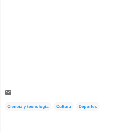
Ciencia y tecnología
Cultura
Deportes
C
o