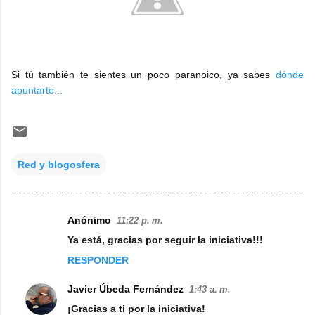
Si tú también te sientes un poco paranoico, ya sabes
dónde
apuntarte...
Red y blogosfera
Anónimo
11:22 p. m.
C
Ya está, gracias por seguir la iniciativa!!!
o
RESPONDER
m
e
Javier Úbeda Fernández
1:43 a. m.
n
¡Gracias a ti por la iniciativa!