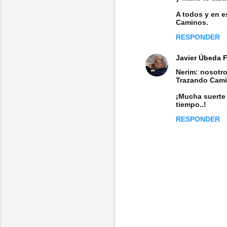
A todos y en e
Caminos.
RESPONDER
Javier Úbeda 
Nerim: nosotro
Trazando Camin
¡Mucha suerte
tiempo..!
RESPONDER