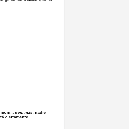
morir...
item más
, nadie
stá ciertamente