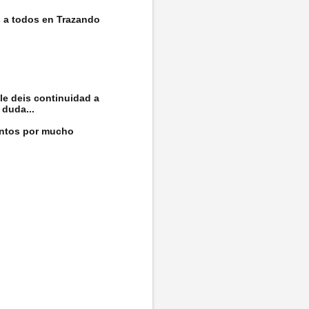
s a todos en Trazando
le deis continuidad a
 duda...
untos por mucho