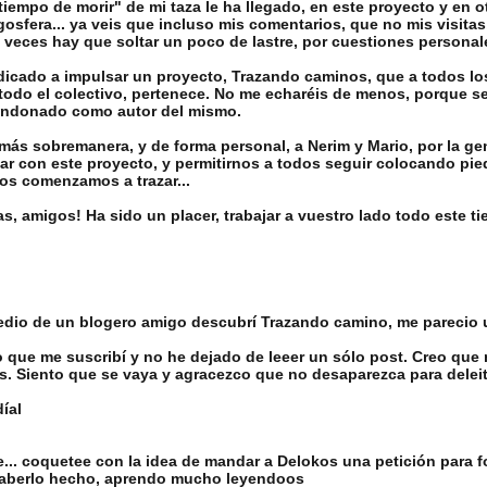
"tiempo de morir" de mi taza le ha llegado, en este proyecto y e
ogosfera... ya veis que incluso mis comentarios, que no mis visit
 veces hay que soltar un poco de lastre, por cuestiones personale
dicado a impulsar un proyecto, Trazando caminos, que a todos l
a todo el colectivo, pertenece. No me echaréis de menos, porque s
bandonado como autor del mismo.
ás sobremanera, y de forma personal, a Nerim y Mario, por la ge
ar con este proyecto, y permitirnos a todos seguir colocando pie
os comenzamos a trazar...
s, amigos! Ha sido un placer, trabajar a vuestro lado todo este tie
dio de un blogero amigo descubrí Trazando camino, me parecio 
 que me suscribí y no he dejado de leeer un sólo post. Creo que
s. Siento que se vaya y agracezco que no desaparezca para delei
íal
e... coquetee con la idea de mandar a Delokos una petición para f
haberlo hecho, aprendo mucho leyendoos