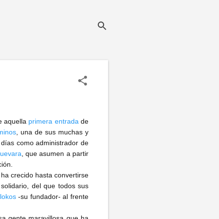
de aquella
primera entrada
de
minos
, una de sus muchas y
s días como administrador de
uevara
, que asumen a partir
ción.
ha crecido hasta convertirse
solidario, del que todos sus
lokos
-su fundador- al frente
sa gente maravillosa que ha