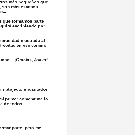
n otros más pequeños que
as, son más escasos
s...
os que formamos parte
eguiré escribiendo por
nerosidad mostrada al
drecitas en ese camino
mpo... ¡Gracias, Javier!
un ptojecto encantador
 mi primer comemt me lo
te de todos
ormar parte, pero me