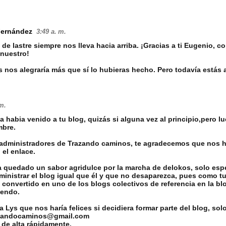
Fernández
3:49 a. m.
de lastre siempre nos lleva hacia arriba. ¡Gracias a ti Eugenio, co
 nuestro!
s nos alegraría más que sí lo hubieras hecho. Pero todavía estás 
m.
 habia venido a tu blog, quizás si alguna vez al principio,pero l
mbre.
dministradores de Trazando caminos, te agradecemos que nos 
 el enlace.
a quedado un sabor agridulce por la marcha de delokos, solo e
inistrar el blog igual que él y que no desaparezca, pues como tu
convertido en uno de los blogs colectivos de referencia en la bl
iendo.
a Lys que nos haría felices si decidiera formar parte del blog, sol
razandocaminos@gmail.com
á de alta rápidamente.