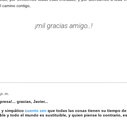
l camino contigo,
¡mil gracias amigo..!
 p. m.
presa!... gracias, Javier...
o y simpático
cuento zen
que todas las cosas tienen su tiempo de 
ble y todo el mundo es sustituible, y quien piense lo contrario, e