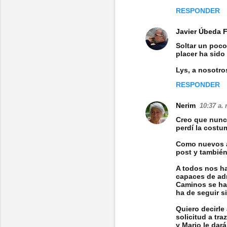
RESPONDER
Javier Úbeda 
Soltar un poco 
placer ha sido
Lys, a nosotro
RESPONDER
Nerim
10:37 a. 
Creo que nunca
perdí la costu
Como nuevos a
post y también
A todos nos h
capaces de adm
Caminos se ha 
ha de seguir s
Quiero decirle 
solicitud a t
y Mario le dar