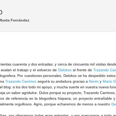
Ir al contenido principal
O
 Úbeda Fernández
nientas cuarenta y dos entradas, y cerca de cincuenta mil visitas des
avalan el trabajo y el esfuerzo de
Delokos
al frente de
Trazando Ca
blogosfera. Por cuestiones personales, Delokos se ha despedido esto
una
Trazando Caminos
seguirá su andadura gracias a
Nerim
y
Mario G
el blog: a los dos todo mi apoyo, y mucha suerte en vuestra nueva fun
ja un sabor agridulce. Dulce porque su proyecto, Trazando Caminos, 
vos de referencia en la blogosfera hispana; un proyecto entrañable y 
ialmente orgullosos. Agrio, porque echaremos de menos a nuestro
De
días, por ofrecernos todas esas entradas, y por acercarnos a toda e