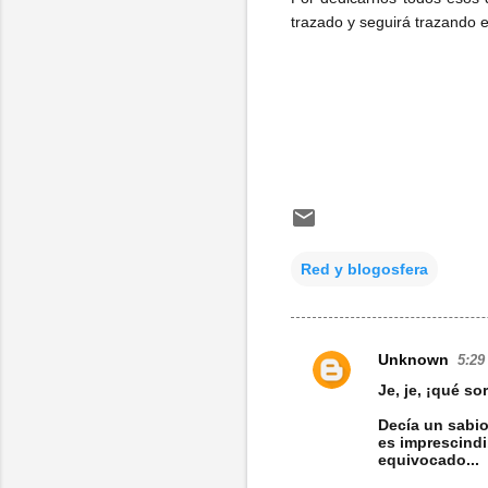
trazado y seguirá trazando e
Red y blogosfera
Unknown
5:29
C
Je, je, ¡qué sor
o
Decía un sabi
m
es imprescindi
equivocado...
e