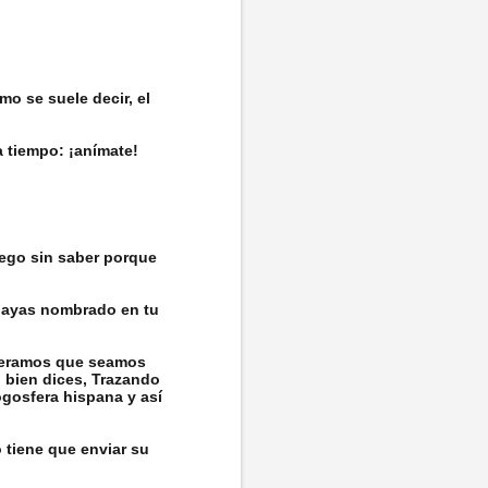
mo se suele decir, el
a tiempo: ¡anímate!
uego sin saber porque
hayas nombrado en tu
speramos que seamos
 bien dices, Trazando
ogosfera hispana y así
o tiene que enviar su