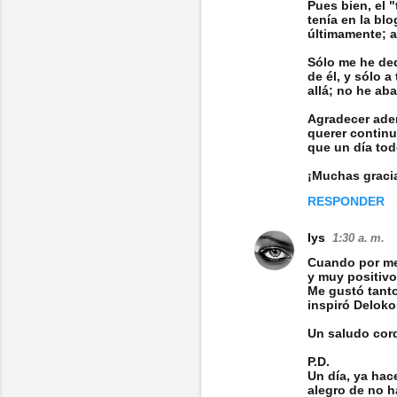
n
Pues bien, el 
tenía en la bl
t
últimamente; a
a
Sólo me he de
de él, y sólo 
r
allá; no he a
i
Agradecer adem
o
querer continu
que un día tod
s
¡Muchas gracia
RESPONDER
lys
1:30 a. m.
Cuando por me
y muy positivo
Me gustó tanto
inspiró Deloko
Un saludo cord
P.D.
Un día, ya hac
alegro de no 