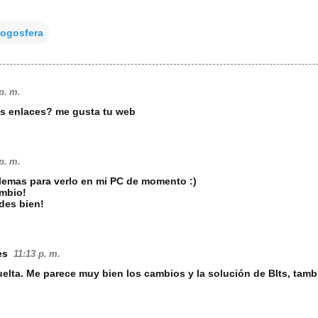
logosfera
p. m.
s enlaces? me gusta tu web
p. m.
lemas para verlo en mi PC de momento :)
ambio!
des bien!
es
11:13 p. m.
uelta. Me parece muy bien los cambios y la solución de BIts, tamb