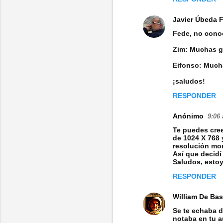
Javier Úbeda 
Fede, no conoc
Zim: Muchas gr
Eifonso: Mucha
¡saludos!
RESPONDER
Anónimo
9:06 
Te puedes cree
de 1024 X 768 
resolución mo
Así que decidí
Saludos, esto
RESPONDER
William De Bas
Se te echaba 
notaba en tu a