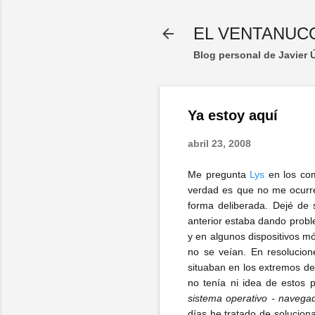
EL VENTANUC
Blog personal de Javier
Ya estoy aquí
abril 23, 2008
Me pregunta
Lys
en los com
verdad es que no me ocur
forma deliberada. Dejé de s
anterior estaba dando probl
y en algunos dispositivos mó
no se veían. En resolucion
situaban en los extremos de 
no tenía ni idea de estos 
sistema operativo - navegad
días he tratado de solucion