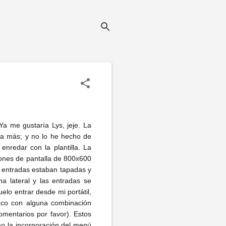
Ya me gustaría Lys, jeje. La
da más; y no lo he hecho de
enredar con la plantilla. La
iones de pantalla de 800x600
as entradas estaban tapadas y
a lateral y las entradas se
elo entrar desde mi portátil,
nuco con alguna combinación
mentarios por favor). Estos
mo la incorporación del menú