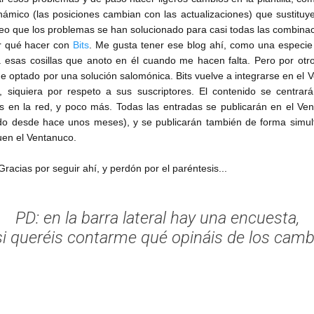
inámico (las posiciones cambian con las actualizaciones) que sustituye
reo que los problemas se han solucionado para casi todas las combinac
er qué hacer con
Bits
. Me gusta tener ese blog ahí, como una especie
 esas cosillas que anoto en él cuando me hacen falta. Pero por otr
He optado por una solución salomónica. Bits vuelve a integrarse en el
 siquiera por respeto a sus suscriptores. El contenido se centrará
s en la red, y poco más. Todas las entradas se publicarán en el Vent
o desde hace unos meses), y se publicarán también de forma simult
uen el Ventanuco.
racias por seguir ahí, y perdón por el paréntesis...
PD: en la barra lateral hay una encuesta,
si queréis contarme qué opináis de los cambi