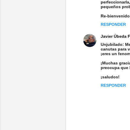
perfeccionarla
pequeños prob
Re-bienvenido
RESPONDER
Javier Úbeda 
Unjubilado: Me
canutas para v
¡eres un feno
¡Muchas gracia
preocupa que l
¡saludos!
RESPONDER