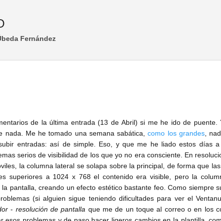
Ir al contenido principal
O
 Úbeda Fernández
entarios de la última entrada (13 de Abril) si me he ido de puente. 
re nada. Me he tomado una semana sabática,
como los grandes
, na
ubir entradas: así de simple. Eso, y que me he liado estos días a 
emas serios de visibilidad de los que yo no era consciente. En resoluc
viles, la columna lateral se solapa sobre la principal, de forma que l
es superiores a 1024 x 768 el contenido era visible, pero la column
la pantalla, creando un efecto estético bastante feo. Como siempre su
problemas (si alguien sigue teniendo dificultades para ver el Venta
or - resolución de pantalla
que me de un toque al correo o en los co
ar esos problemas y de paso hacer ligeros cambios en la plantilla, co