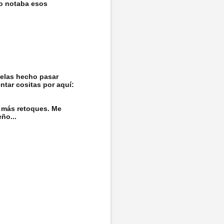
no notaba esos
telas hecho pasar
ntar cositas por aquí:
s más retoques. Me
ño...