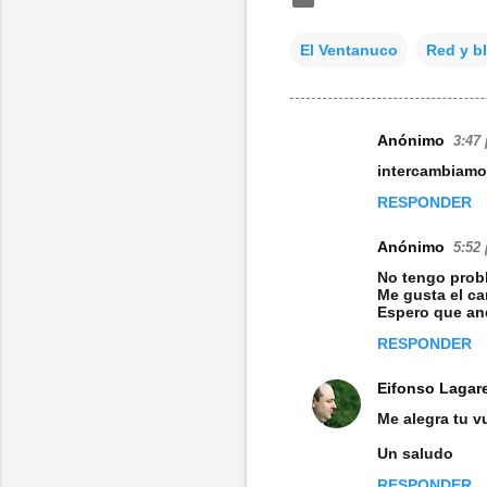
El Ventanuco
Red y b
Anónimo
3:47 
C
intercambiamo
o
RESPONDER
m
e
Anónimo
5:52 
n
No tengo prob
Me gusta el c
t
Espero que an
a
RESPONDER
r
Eifonso Lagar
i
Me alegra tu v
o
Un saludo
s
RESPONDER