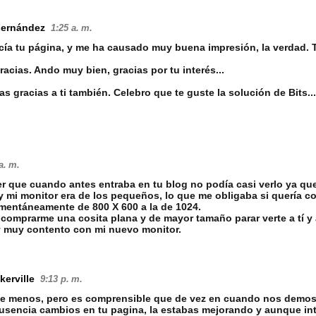
Fernández
1:25 a. m.
ía tu página, y me ha causado muy buena impresión, la verdad. Te
acias. Ando muy bien, gracias por tu interés...
s gracias a ti también. Celebro que te guste la solución de Bits...
a. m.
r que cuando antes entraba en tu blog no podía casi verlo ya qu
y mi monitor era de los pequeños, lo que me obligaba si quería c
mentáneamente de 800 X 600 a la de 1024.
 comprarme una cosita plana y de mayor tamaño parar verte a tí y
y muy contento con mi nuevo monitor.
kerville
9:13 p. m.
de menos, pero es comprensible que de vez en cuando nos demos 
usencia cambios en tu pagina, la estabas mejorando y aunque in