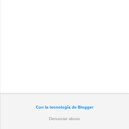
o
s
P
u
b
l
Con la tecnología de Blogger
i
c
a
Denunciar abuso
r
u