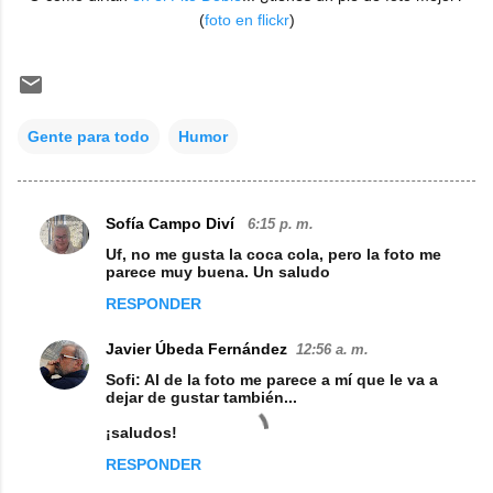
(
foto en flickr
)
Gente para todo
Humor
Sofía Campo Diví
6:15 p. m.
C
Uf, no me gusta la coca cola, pero la foto me
o
parece muy buena. Un saludo
m
RESPONDER
e
Javier Úbeda Fernández
12:56 a. m.
n
Sofi: Al de la foto me parece a mí que le va a
t
dejar de gustar también...
a
¡saludos!
r
RESPONDER
i