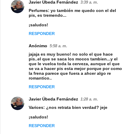
Javier Úbeda Fernández
a
3:39 a. m.
Perfumes: yo también me quedo con el del
r
pis, es tremendo...
i
¡saludos!
o
RESPONDER
s
Anónimo
5:58 a. m.
jajaja es muy bueno! no solo el que hace
pis..el que se saca los mocos tambien...y el
que le vuelca toda la cerveza, aunque el que
se va a hacer pis esta mejor porque por como
la frena parece que fuera a ahcer algo re
romantico..
RESPONDER
Javier Úbeda Fernández
1:28 a. m.
Varices: ¿nos retrata bien verdad? jeje
¡saludos!
RESPONDER