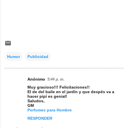
Humor
Publicidad
Anónimo
5:44 p. m.
C
Muy gracioso!!! Felicitaciones!!
o
El de del baile en el jardín y que despés va a
hacer pipí es genial!
m
Saludos,
GM
e
Perfumes para Hombre
n
RESPONDER
t