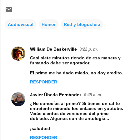
Audiovisual
Humor
Red y blogosfera
William De Baskerville
9:22 p. m.
C
Casi siete minutos riendo de esa manera y
o
fumando debe ser agotador.
m
El primo me ha dado miedo, no doy credito.
e
RESPONDER
n
Javier Úbeda Fernández
9:45 a. m.
t
¿No conocías al primo? Si tienes un ratito
a
entretente mirando los enlaces en youtube.
Verás cientos de versiones del primo
r
doblado. Algunas son de antología...
i
¡saludos!
o
RESPONDER