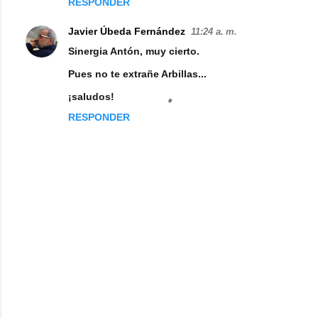
RESPONDER
r
i
Javier Úbeda Fernández
11:24 a. m.
o
Sinergia Antón, muy cierto.
s
Pues no te extrañe Arbillas...
¡saludos!
RESPONDER