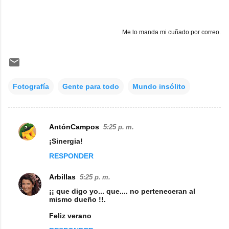
Me lo manda mi cuñado por correo.
Fotografía
Gente para todo
Mundo insólito
AntónCampos
5:25 p. m.
C
¡Sinergia!
o
RESPONDER
m
e
Arbillas
5:25 p. m.
n
¡¡ que digo yo... que.... no perteneceran al
mismo dueño !!.
t
Feliz verano
a