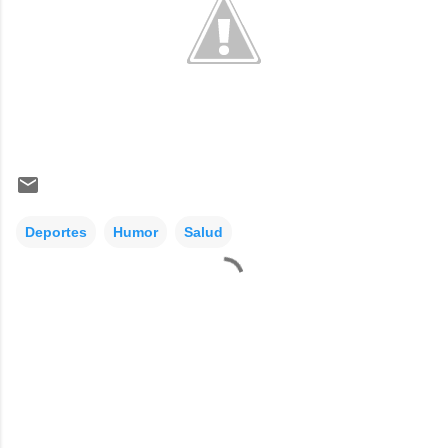
Deportes
Humor
Salud
C
o
m
e
n
t